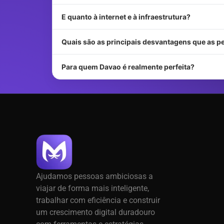
E quanto à internet e à infraestrutura?
Quais são as principais desvantagens que as
Para quem Davao é realmente perfeita?
Ajudamos pessoas ambiciosas a
viajar de forma mais inteligente,
trabalhar com eficiência e construir
um crescimento digital duradouro