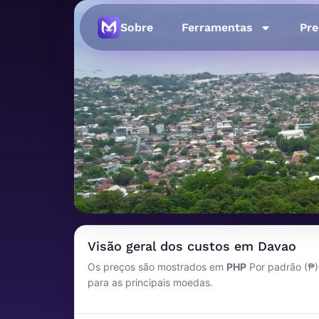
Sobre
Ferramentas
Pre
Imagem principal
Custo de vida e
Visão geral dos custos em Davao
Os preços são mostrados em
PHP
Por padrão (₱)
Filipinas
para as principais moedas.
Última atualização: janeiro de 202