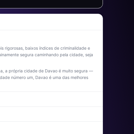
 rigorosas, baixos índices de criminalidade e
genuinamente segura caminhando pela cidade, seja
ica, a própria cidade de Davao é muito segura —
oridade número um, Davao é uma das melhores