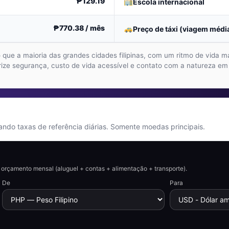
₱129.19
Escola internacional
₱770.38
/ mês
Preço de táxi (viagem méd
que a maioria das grandes cidades filipinas, com um ritmo de vida mai
rize segurança, custo de vida acessível e contato com a natureza em
ando taxas de referência diárias. Somente moedas principais.
orçamento mensal (aluguel + contas + alimentação + transporte).
De
Para