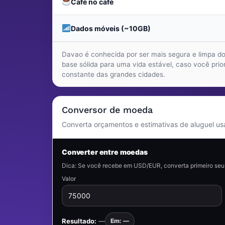
Café no café
Dados móveis (~10GB)
Davao é conhecida por ser mais segura e limpa do 
base sólida para uma vida estável, caso você prio
constante das grandes cidades.
Conversor de moeda
Converta orçamentos e estimativas de aluguel us
Converter entre moedas
Dica: Se você recebe em USD/EUR, converta primeiro seu 
Valor
Resultado:
—
Em: —