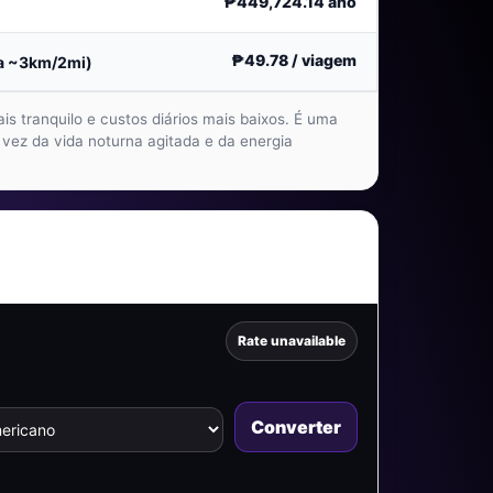
₱449,724.14
ano
₱49.78
/ viagem
ia ~3km/2mi)
s tranquilo e custos diários mais baixos. É uma
 vez da vida noturna agitada e da energia
Rate unavailable
Converter