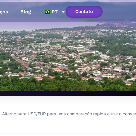
ços
Blog
PT
Contato
m Davao
. Alterne para USD/EUR para uma comparação rápida e use o conver
6