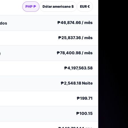
PHP ₱
Dólar americano $
EUR €
₱46,874.66
/ mês
ados
₱25,837.36
/ mês
₱78,400.98
/ mês
)
₱4,197,563.58
₱2,548.18
Noite
₱199.71
₱100.15