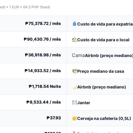
ed) • 1 EUR ≈ 64.5 PHP (fixed)
₱75,378.72
/ mês
Custo de vida para expatri
₱90,430.76
/ mês
Custo de vida para o local
₱36,918.98
/ mês
Cama
Airbnb (preço mediano
₱14,933.52
/ mês
Preço mediano da casa
₱1,718.54
Noite
Airbnb (preço mediano)
₱8,533.44
/ mês
Jantar
₱37.93
Cerveja na cafeteria (0,5L)