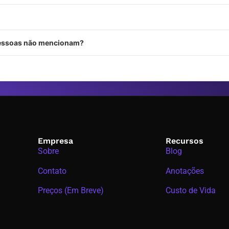
 pessoas não mencionam?
Empresa
Recursos
Sobre
Blog
Contato
Anotações
Preços (Em Breve)
Custo de Vida