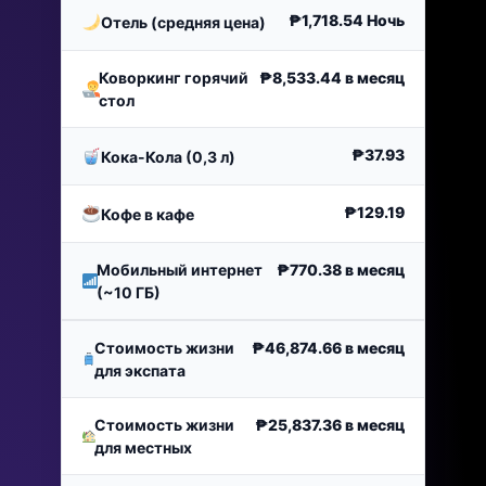
₱1,718.54
Ночь
Отель (средняя цена)
Коворкинг горячий
₱8,533.44
в месяц
стол
₱37.93
Кока-Кола (0,3 л)
₱129.19
Кофе в кафе
Мобильный интернет
₱770.38
в месяц
(~10 ГБ)
Стоимость жизни
₱46,874.66
в месяц
для экспата
Стоимость жизни
₱25,837.36
в месяц
для местных