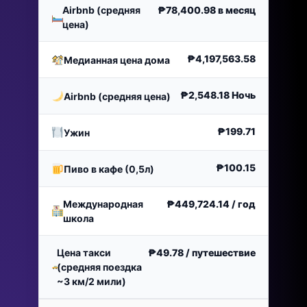
Airbnb (средняя
₱78,400.98
в месяц
цена)
₱4,197,563.58
Медианная цена дома
₱2,548.18
Ночь
Airbnb (средняя цена)
₱199.71
Ужин
₱100.15
Пиво в кафе (0,5л)
Международная
₱449,724.14
/ год
школа
Цена такси
₱49.78
/ путешествие
(средняя поездка
~3 км/2 мили)