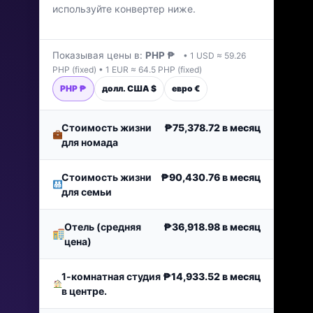
используйте конвертер ниже.
Последнее обновление: январь 2026 г.
Показывая цены в:
PHP ₱
• 1 USD ≈ 59.26
PHP (fixed) • 1 EUR ≈ 64.5 PHP (fixed)
PHP ₱
долл. США $
евро €
Стоимость жизни
₱75,378.72
в месяц
для номада
Стоимость жизни
₱90,430.76
в месяц
для семьи
Отель (средняя
₱36,918.98
в месяц
цена)
1-комнатная студия
₱14,933.52
в месяц
в центре.