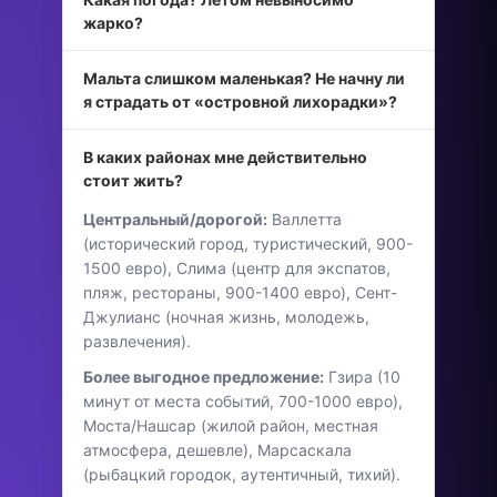
жарко?
Мальта слишком маленькая? Не начну ли
я страдать от «островной лихорадки»?
В каких районах мне действительно
стоит жить?
Центральный/дорогой:
Валлетта
(исторический город, туристический, 900-
1500 евро), Слима (центр для экспатов,
пляж, рестораны, 900-1400 евро), Сент-
Джулианс (ночная жизнь, молодежь,
развлечения).
Более выгодное предложение:
Гзира (10
минут от места событий, 700-1000 евро),
Моста/Нашсар (жилой район, местная
атмосфера, дешевле), Марсаскала
(рыбацкий городок, аутентичный, тихий).