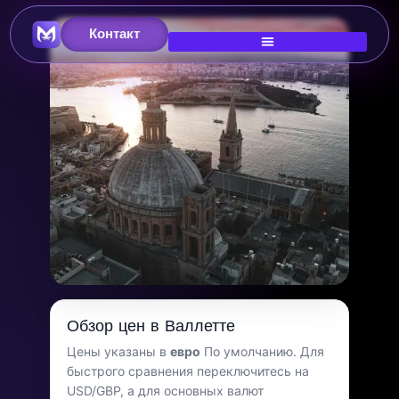
Контакт
Главное изображение
Стоимость жизни в
Обзор цен в Валлетте
Валлетте
Цены указаны в
евро
По умолчанию. Для
быстрого сравнения переключитесь на
Мальта
USD/GBP, а для основных валют