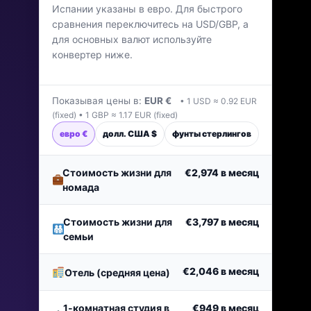
Испании указаны в евро. Для быстрого
Последнее обновление: апрель 2026 г.
сравнения переключитесь на USD/GBP, а
для основных валют используйте
конвертер ниже.
Показывая цены в:
EUR €
• 1 USD ≈ 0.92 EUR
(fixed) • 1 GBP ≈ 1.17 EUR (fixed)
евро €
долл. США $
фунты стерлингов
Стоимость жизни для
€2,974
в месяц
номада
Стоимость жизни для
€3,797
в месяц
семьи
€2,046
в месяц
Отель (средняя цена)
1-комнатная студия в
€949
в месяц