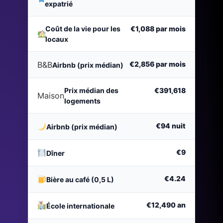
expatrié
Coût de la vie pour les
€1,088
par mois
locaux
B&B
€2,856
par mois
Airbnb (prix médian)
Prix médian des
€391,618
Maison
logements
€94
nuit
Airbnb (prix médian)
€9
Dîner
€4.24
Bière au café (0,5 L)
€12,490
an
École internationale