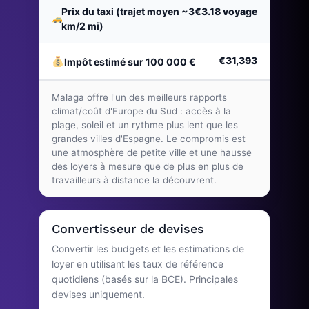
Prix du taxi (trajet moyen ~3
€3.18
voyage
km/2 mi)
€31,393
Impôt estimé sur 100 000 €
Malaga offre l'un des meilleurs rapports
climat/coût d'Europe du Sud : accès à la
plage, soleil et un rythme plus lent que les
grandes villes d'Espagne. Le compromis est
une atmosphère de petite ville et une hausse
des loyers à mesure que de plus en plus de
travailleurs à distance la découvrent.
Convertisseur de devises
Convertir les budgets et les estimations de
loyer en utilisant les taux de référence
quotidiens (basés sur la BCE). Principales
devises uniquement.