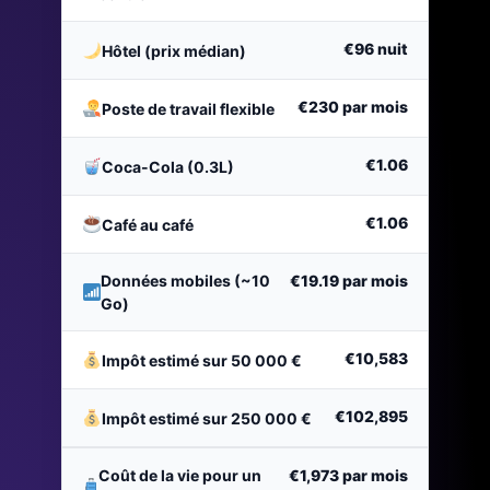
€96
nuit
Hôtel (prix médian)
€230
par mois
Poste de travail flexible
€1.06
Coca-Cola (0.3L)
€1.06
Café au café
Données mobiles (~10
€19.19
par mois
Go)
€10,583
Impôt estimé sur 50 000 €
€102,895
Impôt estimé sur 250 000 €
Coût de la vie pour un
€1,973
par mois