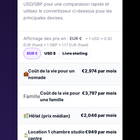
USD/GBP pour une comparaison rapide et
Dernière mise à jour : avril 2026
utilisez le convertisseur ci-dessous pour les
principales devises.
Affichage des prix en :
EUR €
• 1 USD ≈ 0.92
EUR (fixed) • 1 GBP ≈ 1.17 EUR (fixed)
EUR €
USD $
Livre sterling
Coût de la vie pour un
€2,974
par mois
nomade
Coût de la vie pour
€3,797
par mois
Famille
une famille
€2,046
par mois
Hôtel (prix médian)
Location 1 chambre studio
€949
par mois
centre