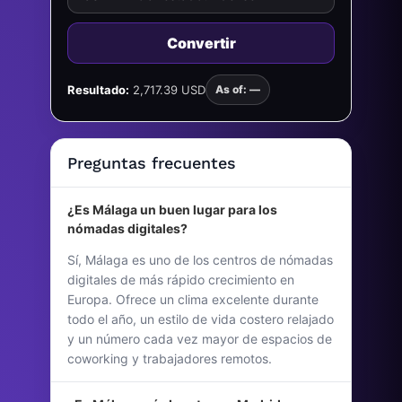
Convertir
Resultado:
2,717.39 USD
As of: —
Preguntas frecuentes
¿Es Málaga un buen lugar para los
nómadas digitales?
Sí, Málaga es uno de los centros de nómadas
digitales de más rápido crecimiento en
Europa. Ofrece un clima excelente durante
todo el año, un estilo de vida costero relajado
y un número cada vez mayor de espacios de
coworking y trabajadores remotos.