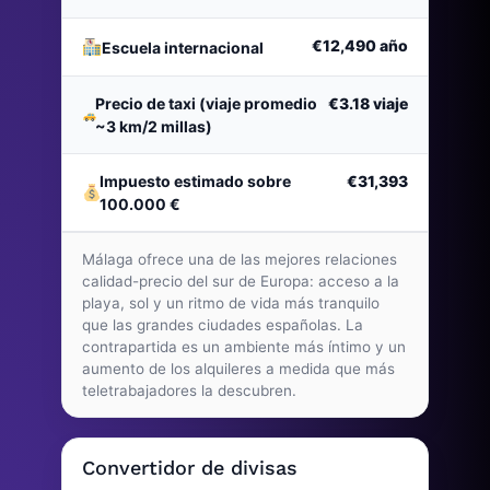
€12,490
año
Escuela internacional
Precio de taxi (viaje promedio
€3.18
viaje
~3 km/2 millas)
Impuesto estimado sobre
€31,393
100.000 €
Málaga ofrece una de las mejores relaciones
calidad-precio del sur de Europa: acceso a la
playa, sol y un ritmo de vida más tranquilo
que las grandes ciudades españolas. La
contrapartida es un ambiente más íntimo y un
aumento de los alquileres a medida que más
teletrabajadores la descubren.
Convertidor de divisas