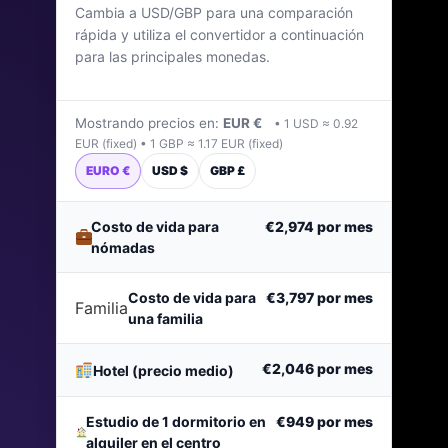
Cambia a USD/GBP para una comparación
Última actualización: abril de 2026
rápida y utiliza el convertidor a continuación
para las principales monedas.
Mostrando precios en:
EUR €
• 1 USD ≈ 0.92
EUR (fixed) • 1 GBP ≈ 1.17 EUR (fixed)
EURO €
USD $
GBP £
Costo de vida para
€2,974
por mes
nómadas
Costo de vida para
€3,797
por mes
Familia
una familia
€2,046
por mes
Hotel (precio medio)
Estudio de 1 dormitorio en
€949
por mes
alquiler en el centro