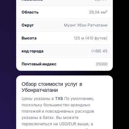
Последнее обновление: январь 2026 г.
Область
29,04 км²
Округ
Муанг Убон Ратчатани
Высота
125 м (410 футов)
код города
(+66) 45
Почтовый индекс
35000
Обзор стоимости услуг в
Убонратчатани
Цены указаны в
ТХБ
По умолчанию,
поскольку большинство арендных
платежей и повседневных расходов
указаны в батах. Вы можете
переключиться на USD/EUR выше, а