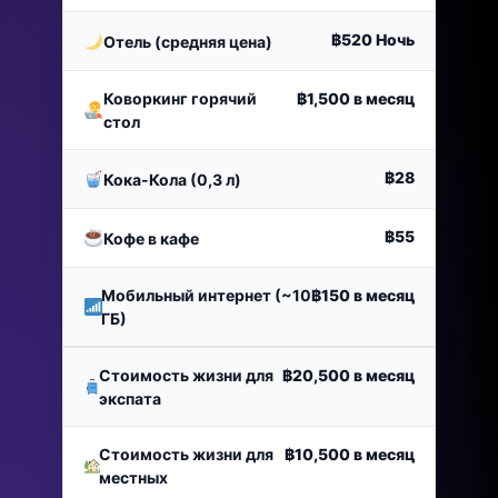
฿520
Ночь
Отель (средняя цена)
Коворкинг горячий
฿1,500
в месяц
стол
฿28
Кока-Кола (0,3 л)
฿55
Кофе в кафе
Мобильный интернет (~10
฿150
в месяц
ГБ)
Стоимость жизни для
฿20,500
в месяц
экспата
Стоимость жизни для
฿10,500
в месяц
местных