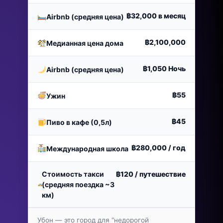
฿32,000
в месяц
Airbnb (средняя цена)
฿2,100,000
Медианная цена дома
฿1,050
Ночь
Airbnb (средняя цена)
฿55
Ужин
฿45
Пиво в кафе (0,5л)
฿280,000
/ год
Международная школа
Стоимость такси
฿120
/ путешествие
(средняя поездка ~3
км)
Убон — это город для “недорогой