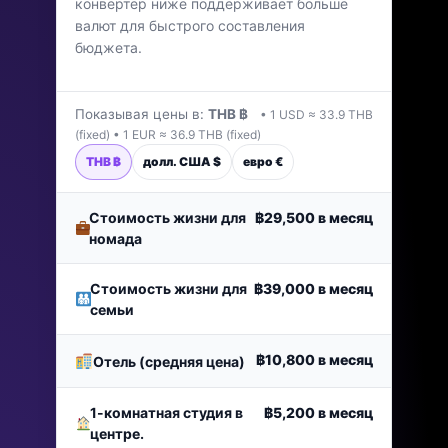
конвертер ниже поддерживает больше
валют для быстрого составления
бюджета.
Показывая цены в:
THB ฿
• 1 USD ≈ 33.9 THB
(fixed) • 1 EUR ≈ 36.9 THB (fixed)
THB ฿
долл. США $
евро €
Стоимость жизни для
฿29,500
в месяц
номада
Стоимость жизни для
฿39,000
в месяц
семьи
฿10,800
в месяц
Отель (средняя цена)
1-комнатная студия в
฿5,200
в месяц
центре.