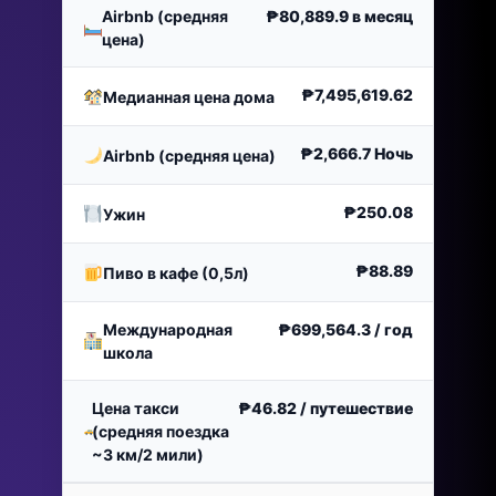
Airbnb (средняя
₱80,889.9
в месяц
цена)
₱7,495,619.62
Медианная цена дома
₱2,666.7
Ночь
Airbnb (средняя цена)
₱250.08
Ужин
₱88.89
Пиво в кафе (0,5л)
Международная
₱699,564.3
/ год
школа
Цена такси
₱46.82
/ путешествие
(средняя поездка
~3 км/2 мили)