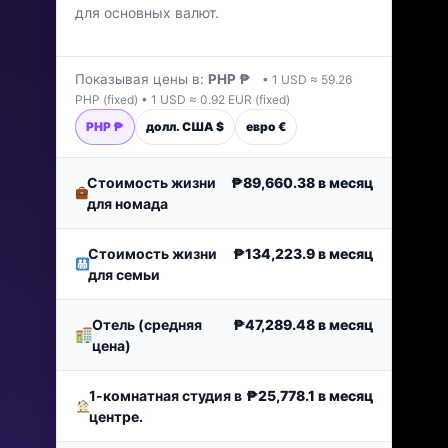
для основных валют.
Последнее обновление: январь 2026 г.
Показывая цены в:
PHP ₱
• 1 USD ≈ 59.26
PHP (fixed) • 1 USD ≈ 0.92 EUR (fixed)
PHP ₱
долл. США $
евро €
Стоимость жизни
₱89,660.38
в месяц
для номада
Стоимость жизни
₱134,223.9
в месяц
для семьи
Отель (средняя
₱47,289.48
в месяц
цена)
1-комнатная студия в
₱25,778.1
в месяц
центре.