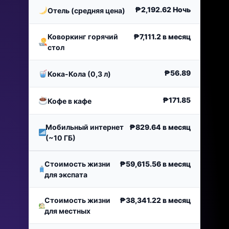
₱2,192.62
Ночь
Отель (средняя цена)
Коворкинг горячий
₱7,111.2
в месяц
стол
₱56.89
Кока-Кола (0,3 л)
₱171.85
Кофе в кафе
Мобильный интернет
₱829.64
в месяц
(~10 ГБ)
Стоимость жизни
₱59,615.56
в месяц
для экспата
Стоимость жизни
₱38,341.22
в месяц
для местных