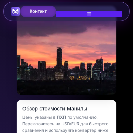
Контакт
Главное изображение
Стоимость жизни в
Обзор стоимости Манилы
Маниле
Цены указаны в
ПХП
по умолчанию.
Переключитесь на USD/EUR для быстрого
Филиппины
сравнения и используйте конвертер ниже