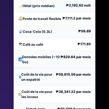
₱2,192.62
nuit
Hôtel (prix médian)
₱7,111.2
par mois
Poste de travail flexible
₱56.89
Coca-Cola (0.3L)
₱171.85
Café au café
Données mobiles (~10
₱829.64
par mois
Go)
Coût de la vie pour
₱59,615.56
par mois
un expatrié
Coût de la vie pour
₱38,341.22
par mois
les locaux
Airbnb (prix
₱80,889.9
par mois