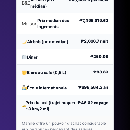
B&B
médian)
Prix médian des
₱7,495,619.62
Maison
logements
₱2,666.7
nuit
Airbnb (prix médian)
₱250.08
Dîner
₱88.89
Bière au café (0,5 L)
₱699,564.3
an
École internationale
Prix du taxi (trajet moyen
₱46.82
voyage
~3 km/2 mi)
Manille offre un pouvoir d'achat considérable
aux personnes percevant des salaires