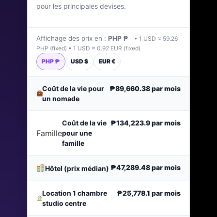
pour les principales devises.
Dernière mise à jour : janvier 2026
Affichage des prix en :
PHP ₱
• 1 USD ≈ 59.26
PHP (fixed) • 1 USD ≈ 0.92 EUR (fixed)
PHP ₱
USD $
EUR €
Coût de la vie pour
₱89,660.38
par mois
un nomade
Coût de la vie
₱134,223.9
par mois
Famille
pour une
famille
₱47,289.48
par mois
Hôtel (prix médian)
Location 1 chambre
₱25,778.1
par mois
studio centre