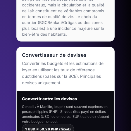
occidentaux, mais la circulation et la qualité
de l'air constituent de véritables compromis
en termes de qualité de vie. Le choix du
quartier (BGC/Makati/Ortigas ou des zones
plus locales) a une incidence majeure sur le
bien-être des habitants.
Convertisseur de devises
Convertir les budgets et les estimations de
loyer en utilisant les taux de référence
quotidiens (basés sur la BCE). Principales
devises uniquement.
Convertir entre les devises
Conseil : À Manille, les prix sont souvent exprimés en
pesos philippins (PHP). Si vous êtes payé en dollars
américains (USD) ou en euros (EUR), calculez d’abord
votre budget mensuel.
1 USD ≈ 59.26 PHP (fixed)