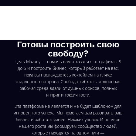
Готовы построить свою
свободу?
Цель Mazurly — помочь вам отказаться от графика с 9
до 5 и построить бизнес, который работает на вас,
пока вы наслаждаетесь коктейлем на пляже
отдаленного острова. Свобода, гибкость и здоровая
рабочая среда вдали от душных офисов, полных
интриг и токсичности.
Эта платформа не является и не будет шаблоном для
мгновенного успеха. Мы помогаем вам развивать ваш
бизнес и работать умнее. Никаких уловок. И по мере
нашего роста мы формируем сообщество людей,
которые находятся на одном пути —