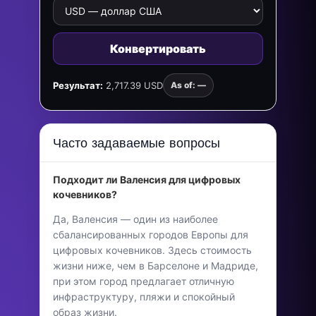
Конвертировать
Результат:
2,717.39 USD
As of: —
Часто задаваемые вопросы
Подходит ли Валенсия для цифровых
кочевников?
Да, Валенсия — один из наиболее
сбалансированных городов Европы для
цифровых кочевников. Здесь стоимость
жизни ниже, чем в Барселоне и Мадриде,
при этом город предлагает отличную
инфраструктуру, пляжи и спокойный
образ жизни.