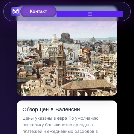
Контакт
Главное изображение
Стоимость жизни в
Обзор цен в Валенсии
Валенсии
Цены указаны в
евро
По умолчанию,
поскольку большинство арендных
Испания
платежей и ежедневных расходов в