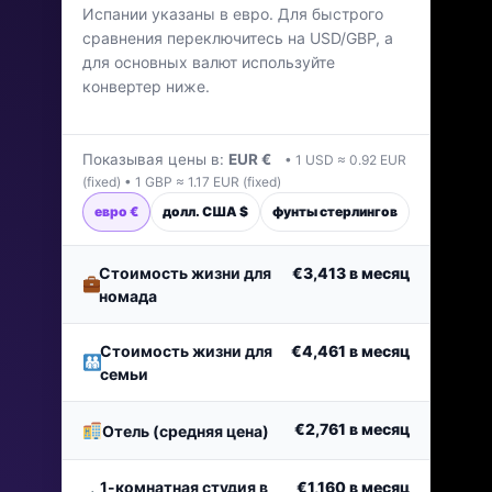
Испании указаны в евро. Для быстрого
Последнее обновление: апрель 2026 г.
сравнения переключитесь на USD/GBP, а
для основных валют используйте
конвертер ниже.
Показывая цены в:
EUR €
• 1 USD ≈ 0.92 EUR
(fixed) • 1 GBP ≈ 1.17 EUR (fixed)
евро €
долл. США $
фунты стерлингов
Стоимость жизни для
€3,413
в месяц
номада
Стоимость жизни для
€4,461
в месяц
семьи
€2,761
в месяц
Отель (средняя цена)
1-комнатная студия в
€1,160
в месяц