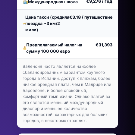
€9,276
/ год
Международная школа
Цена такси (средняя
€3.18
/ путешествие
поездка ~3 км/2
мили)
Предполагаемый налог на
€31,393
сумму 100 000 евро
Валенсия часто является наиболее
сбалансированным вариантом крупного
города в Испании: доступ к пляжам, более
низкая арендная плата, чем в Мадриде или
Барселоне, и более спокойный,
комфортный темп жизни. Однако платой за
это является меньший международный
диаспор и меньшее количество
возможностей, характерных для больших
городов, в некоторых отраслях.