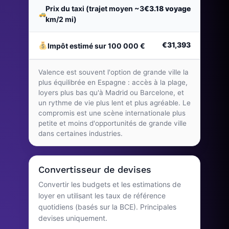
Prix du taxi (trajet moyen ~3
€3.18
voyage
km/2 mi)
€31,393
Impôt estimé sur 100 000 €
Valence est souvent l'option de grande ville la
plus équilibrée en Espagne : accès à la plage,
loyers plus bas qu'à Madrid ou Barcelone, et
un rythme de vie plus lent et plus agréable. Le
compromis est une scène internationale plus
petite et moins d'opportunités de grande ville
dans certaines industries.
Convertisseur de devises
Convertir les budgets et les estimations de
loyer en utilisant les taux de référence
quotidiens (basés sur la BCE). Principales
devises uniquement.