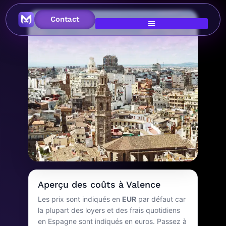
Contact
Image héros
Coût de la vie à
Aperçu des coûts à Valence
Valence
Les prix sont indiqués en
EUR
par défaut car
la plupart des loyers et des frais quotidiens
Espagne
en Espagne sont indiqués en euros. Passez à