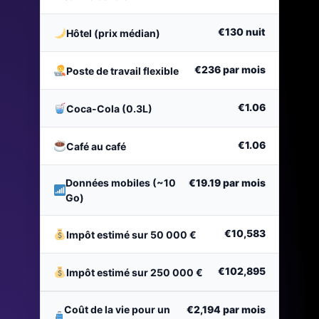
€130
nuit
Hôtel (prix médian)
€236
par mois
Poste de travail flexible
€1.06
Coca-Cola (0.3L)
€1.06
Café au café
Données mobiles (~10
€19.19
par mois
Go)
€10,583
Impôt estimé sur 50 000 €
€102,895
Impôt estimé sur 250 000 €
Coût de la vie pour un
€2,194
par mois