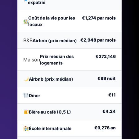
expatrié
Coût de la vie pour les
€1,274
par mois
locaux
B&B
€2,948
par mois
Airbnb (prix médian)
Prix médian des
€272,146
Maison
logements
€99
nuit
Airbnb (prix médian)
€11
Dîner
€4.24
Bière au café (0,5 L)
€9,276
an
École internationale