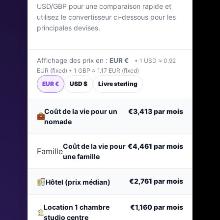
USD/GBP pour une comparaison rapide et
Dernière mise à jour : avril 2026
utilisez le convertisseur ci-dessous pour les
principales devises.
Affichage des prix en :
EUR €
• 1 USD ≈ 0.92
EUR (fixed) • 1 GBP ≈ 1.17 EUR (fixed)
EUR €
USD $
Livre sterling
Coût de la vie pour un
€3,413
par mois
nomade
Coût de la vie pour
€4,461
par mois
Famille
une famille
€2,761
par mois
Hôtel (prix médian)
Location 1 chambre
€1,160
par mois
studio centre