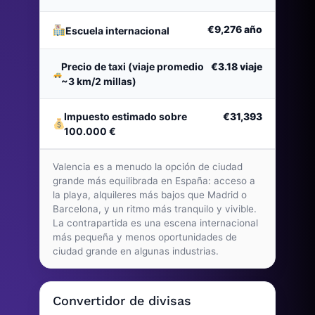
€9,276
año
Escuela internacional
Precio de taxi (viaje promedio
€3.18
viaje
~3 km/2 millas)
Impuesto estimado sobre
€31,393
100.000 €
Valencia es a menudo la opción de ciudad
grande más equilibrada en España: acceso a
la playa, alquileres más bajos que Madrid o
Barcelona, y un ritmo más tranquilo y vivible.
La contrapartida es una escena internacional
más pequeña y menos oportunidades de
ciudad grande en algunas industrias.
Convertidor de divisas