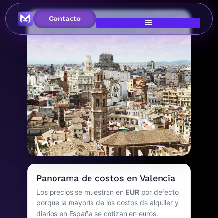
Contacto
Imagen principal
Costo de vida en
Panorama de costos en Valencia
Valencia
Los precios se muestran en
EUR
por defecto
porque la mayoría de los costos de alquiler y
España
diarios en España se cotizan en euros.