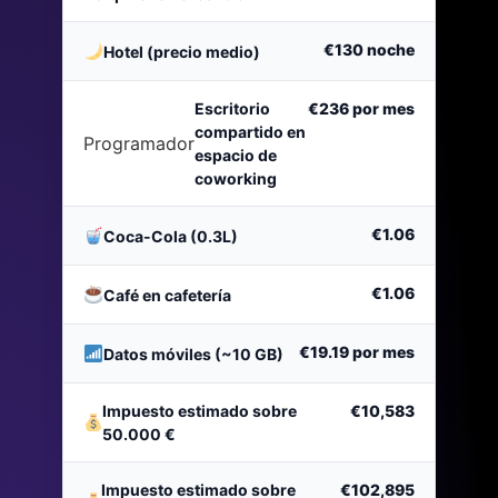
€130
noche
Hotel (precio medio)
Escritorio
€236
por mes
compartido en
Programador
espacio de
coworking
€1.06
Coca-Cola (0.3L)
€1.06
Café en cafetería
€19.19
por mes
Datos móviles (~10 GB)
Impuesto estimado sobre
€10,583
50.000 €
Impuesto estimado sobre
€102,895