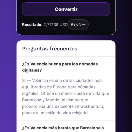
Convertir
Resultado:
2,717.39 USD
As of: —
Preguntas frecuentes
¿Es Valencia buena para los nómadas
digitales?
Sí — Valencia es una de las ciudades más
equilibradas de Europa para nómadas
digitales. Ofrece un menor coste de vida que
Barcelona y Madrid, al tiempo que
proporciona una excelente infraestructura,
playas y un estilo de vida relajado.
¿Es Valencia más barata que Barcelona o