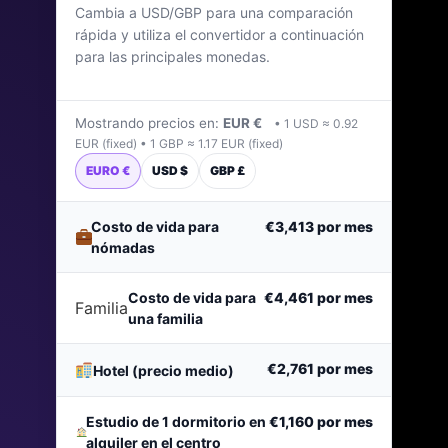
Cambia a USD/GBP para una comparación
Última actualización: abril de 2026
rápida y utiliza el convertidor a continuación
para las principales monedas.
Mostrando precios en:
EUR €
• 1 USD ≈ 0.92
EUR (fixed) • 1 GBP ≈ 1.17 EUR (fixed)
EURO €
USD $
GBP £
Costo de vida para
€3,413
por mes
nómadas
Costo de vida para
€4,461
por mes
Familia
una familia
€2,761
por mes
Hotel (precio medio)
Estudio de 1 dormitorio en
€1,160
por mes
alquiler en el centro