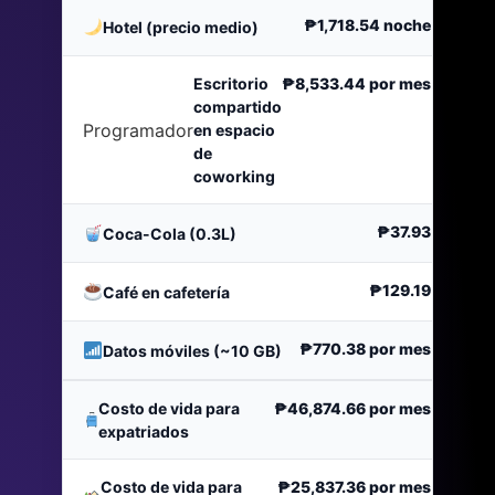
₱1,718.54
noche
Hotel (precio medio)
Escritorio
₱8,533.44
por mes
compartido
Programador
en espacio
de
coworking
₱37.93
Coca-Cola (0.3L)
₱129.19
Café en cafetería
₱770.38
por mes
Datos móviles (~10 GB)
Costo de vida para
₱46,874.66
por mes
expatriados
Costo de vida para
₱25,837.36
por mes