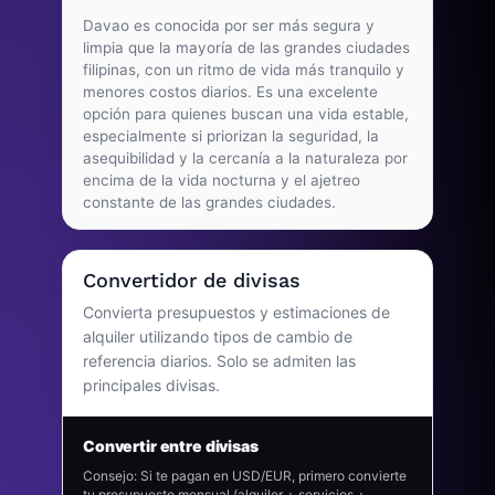
Davao es conocida por ser más segura y
limpia que la mayoría de las grandes ciudades
filipinas, con un ritmo de vida más tranquilo y
menores costos diarios. Es una excelente
opción para quienes buscan una vida estable,
especialmente si priorizan la seguridad, la
asequibilidad y la cercanía a la naturaleza por
encima de la vida nocturna y el ajetreo
constante de las grandes ciudades.
Convertidor de divisas
Convierta presupuestos y estimaciones de
alquiler utilizando tipos de cambio de
referencia diarios. Solo se admiten las
principales divisas.
Convertir entre divisas
Consejo: Si te pagan en USD/EUR, primero convierte
tu presupuesto mensual (alquiler + servicios +