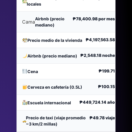
locales
Airbnb (precio
₱78,400.98
por mes
Cama
mediano)
₱4,197,563.58
Precio medio de la vivienda
₱2,548.18
noche
Airbnb (precio mediano)
₱199.71
Cena
₱100.15
Cerveza en cafetería (0.5L)
₱449,724.14
año
Escuela internacional
Precio de taxi (viaje promedio
₱49.78
viaje
~3 km/2 millas)