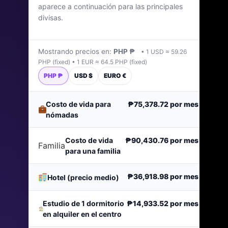
aparece a continuación para las principales
Última actualización: enero de 2026
divisas.
Mostrando precios en:
PHP ₱
• 1 USD ≈ 59.26
PHP (fixed) • 1 EUR ≈ 64.5 PHP (fixed)
PHP ₱
USD $
EURO €
Costo de vida para
₱75,378.72
por mes
nómadas
Costo de vida
₱90,430.76
por mes
Familia
para una familia
₱36,918.98
por mes
Hotel (precio medio)
Estudio de 1 dormitorio
₱14,933.52
por mes
en alquiler en el centro