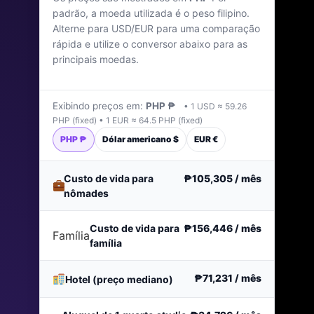
padrão, a moeda utilizada é o peso filipino.
Filipinas
Alterne para USD/EUR para uma comparação
rápida e utilize o conversor abaixo para as
Última atualização: janeiro de 2026
principais moedas.
Exibindo preços em:
PHP ₱
• 1 USD ≈ 59.26
PHP (fixed) • 1 EUR ≈ 64.5 PHP (fixed)
PHP ₱
Dólar americano $
EUR €
Custo de vida para
₱105,305
/ mês
nômades
Custo de vida para
₱156,446
/ mês
Família
família
₱71,231
/ mês
Hotel (preço mediano)