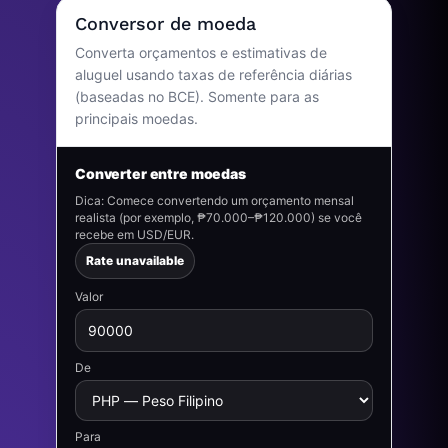
Conversor de moeda
Converta orçamentos e estimativas de
aluguel usando taxas de referência diárias
(baseadas no BCE). Somente para as
principais moedas.
Converter entre moedas
Dica: Comece convertendo um orçamento mensal
realista (por exemplo, ₱70.000–₱120.000) se você
recebe em USD/EUR.
Rate unavailable
Valor
De
Para