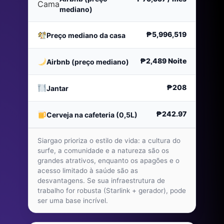
Cama
mediano)
₱5,996,519
Preço mediano da casa
₱2,489
Noite
Airbnb (preço mediano)
₱208
Jantar
₱242.97
Cerveja na cafeteria (0,5L)
Siargao prioriza o estilo de vida: a cultura do
surfe, a comunidade e a natureza são os
grandes atrativos, enquanto os apagões e o
acesso limitado à saúde são as
desvantagens. Se sua infraestrutura de
trabalho for robusta (Starlink + gerador), pode
ser uma base incrível.