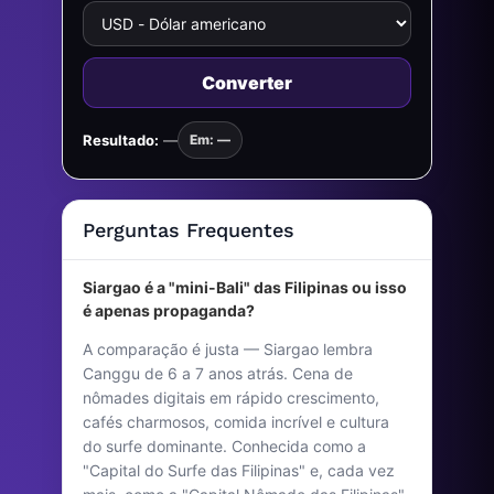
Converter
Resultado:
—
Em: —
Perguntas Frequentes
Siargao é a "mini-Bali" das Filipinas ou isso
é apenas propaganda?
A comparação é justa — Siargao lembra
Canggu de 6 a 7 anos atrás. Cena de
nômades digitais em rápido crescimento,
cafés charmosos, comida incrível e cultura
do surfe dominante. Conhecida como a
"Capital do Surfe das Filipinas" e, cada vez