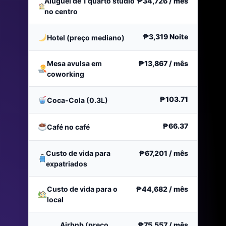
Aluguel de 1 quarto studio
₱34,726
/ mês
no centro
₱3,319
Noite
Hotel (preço mediano)
Mesa avulsa em
₱13,867
/ mês
coworking
₱103.71
Coca-Cola (0.3L)
₱66.37
Café no café
Custo de vida para
₱67,201
/ mês
expatriados
Custo de vida para o
₱44,682
/ mês
local
Airbnb (preço
₱75,557
/ mês