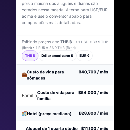
pois a maioria dos aluguéis e diárias são
Última atualização: janeiro de 2026
cotados nessa moeda. Alterne para USD/EUR
acima e use o conversor abaixo para
comparações mais detalhadas.
Exibindo preços em:
THB ฿
• 1 USD ≈ 33.9 THB
(fixed) • 1 EUR ≈ 36.9 THB (fixed)
THB ฿
Dólar americano $
EUR €
Custo de vida para
฿40,700
/ mês
nômades
Custo de vida para
฿54,000
/ mês
Família
família
฿28,800
/ mês
Hotel (preço mediano)
Aluguel de 1 quarto studio
฿11,100
/ mês