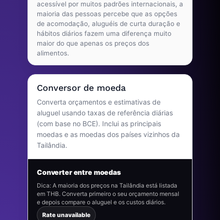
acessível por muitos padrões internacionais, a
maioria das pessoas percebe que as opções
de acomodação, aluguéis de curta duração e
hábitos diários fazem uma diferença muito
maior do que apenas os preços dos
alimentos.
Conversor de moeda
Converta orçamentos e estimativas de
aluguel usando taxas de referência diárias
(com base no BCE). Inclui as principais
moedas e as moedas dos países vizinhos da
Tailândia.
Converter entre moedas
Dica: A maioria dos preços na Tailândia está listada
em THB. Converta primeiro o seu orçamento mensal
e depois compare o aluguel e os custos diários.
Rate unavailable