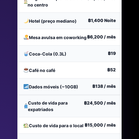
no centro
฿1,400
Noite
Hotel (preço mediano)
฿6,200
/ mês
Mesa avulsa em coworking
฿19
Coca-Cola (0.3L)
฿52
Café no café
฿138
/ mês
Dados móveis (~10GB)
Custo de vida para
฿24,500
/ mês
expatriados
฿15,000
/ mês
Custo de vida para o local