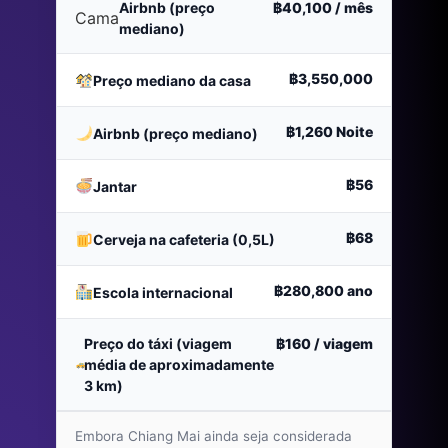
Airbnb (preço
฿40,100
/ mês
Cama
mediano)
฿3,550,000
Preço mediano da casa
฿1,260
Noite
Airbnb (preço mediano)
฿56
Jantar
฿68
Cerveja na cafeteria (0,5L)
฿280,800
ano
Escola internacional
Preço do táxi (viagem
฿160
/ viagem
média de aproximadamente
3 km)
Embora Chiang Mai ainda seja considerada