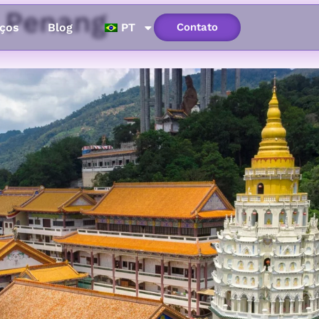
 Penang
ços
Blog
PT
Contato