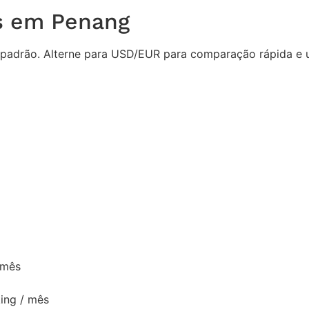
os em Penang
padrão. Alterne para USD/EUR para comparação rápida e us
 mês
ing / mês