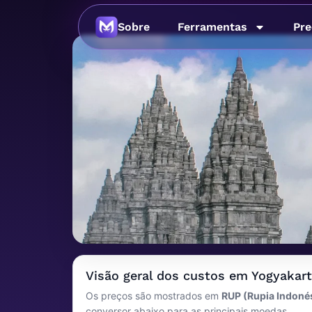
Sobre
Ferramentas
Pre
Imagem principal
Custo de vida em
Visão geral dos custos em Yogyakar
Os preços são mostrados em
RUP (Rupia Indoné
Indonésia
conversor abaixo para as principais moedas.