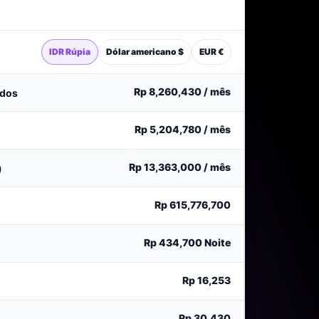
IDR Rúpia
Dólar americano $
EUR €
Rp 8,260,430
/ mês
ados
Rp 5,204,780
/ mês
Rp 13,363,000
/ mês
)
Rp 615,776,700
Rp 434,700
Noite
Rp 16,253
Rp 30,430