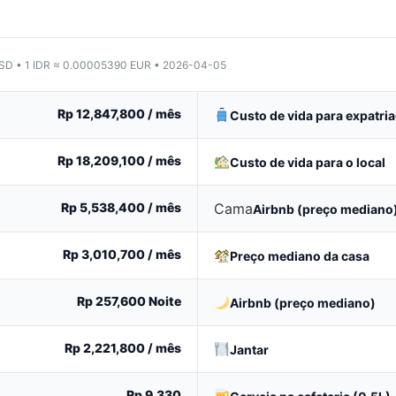
de 2026
USD • 1 IDR ≈ 0.00005390 EUR • 2026-04-05
Rp 12,847,800
/ mês
Custo de vida para expatri
Rp 18,209,100
/ mês
Custo de vida para o local
Rp 5,538,400
/ mês
Cama
Airbnb (preço mediano
Rp 3,010,700
/ mês
Preço mediano da casa
Rp 257,600
Noite
Airbnb (preço mediano)
Rp 2,221,800
/ mês
Jantar
Rp 9,330