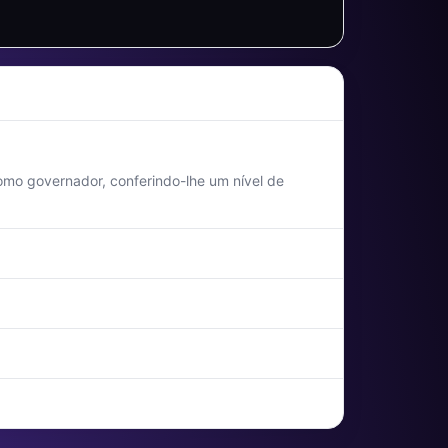
omo governador, conferindo-lhe um nível de