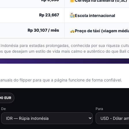
Cerveja na cafeteria (0,5L)
Rp 23,667
Escola internacional
Rp 30,107
/ mês
Preço de táxi (viagem méd
donésia para estadias prolongadas, conhecida por sua riqueza cultura
s que desejam um estilo de vida mais calmo e autêntico do que Bali 
uais do flipper para que a página funcione de forma confiável.
90 EUR
De
Para