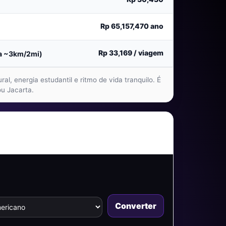
Rp 65,157,470
ano
Rp 33,169
/ viagem
ia ~3km/2mi)
l, energia estudantil e ritmo de vida tranquilo. É
ou Jacarta.
Converter