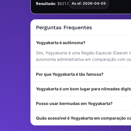
Resultado:
$621.1
As of: 2026-04-05
Perguntas Frequentes
Yogyakarta é autônoma?
Sim, Yogyakarta é uma Região Especial (Daerah I
autonomia administrativa em comparação com out
Por que Yogyakarta é tão famosa?
Yogyakarta é um bom lugar para nômades digit
Posso usar bermudas em Yogyakarta?
Quão acessível é Yogyakarta em comparação c