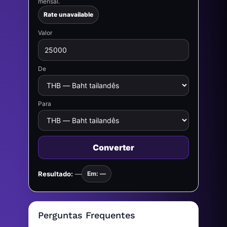
mensal.
Rate unavailable
Valor
De
Para
Converter
Resultado:
—
Em: —
Perguntas Frequentes