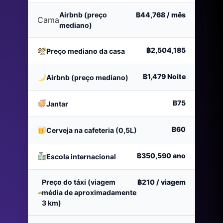
Airbnb (preço
฿44,768
/ mês
Cama
mediano)
฿2,504,185
Preço mediano da casa
฿1,479
Noite
Airbnb (preço mediano)
฿75
Jantar
฿60
Cerveja na cafeteria (0,5L)
฿350,590
ano
Escola internacional
Preço do táxi (viagem
฿210
/ viagem
média de aproximadamente
3 km)