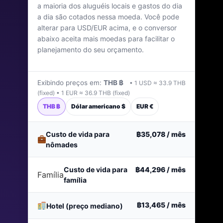
a maioria dos aluguéis locais e gastos do dia
Última atualização: janeiro de 2026
a dia são cotados nessa moeda. Você pode
alterar para USD/EUR acima, e o conversor
abaixo aceita mais moedas para facilitar o
planejamento do seu orçamento.
Exibindo preços em:
THB ฿
• 1 USD ≈ 33.9 THB
(fixed) • 1 EUR ≈ 36.9 THB (fixed)
THB ฿
Dólar americano $
EUR €
Custo de vida para
฿35,078
/ mês
nômades
Custo de vida para
฿44,296
/ mês
Família
família
฿13,465
/ mês
Hotel (preço mediano)