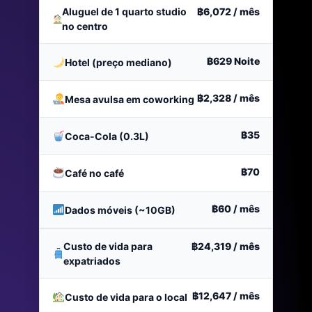
Aluguel de 1 quarto studio
฿6,072
/ mês
no centro
฿629
Noite
Hotel (preço mediano)
฿2,328
/ mês
Mesa avulsa em coworking
฿35
Coca-Cola (0.3L)
฿70
Café no café
฿60
/ mês
Dados móveis (~10GB)
Custo de vida para
฿24,319
/ mês
expatriados
฿12,647
/ mês
Custo de vida para o local