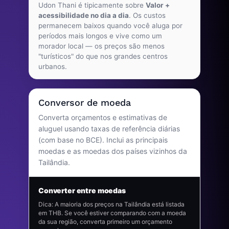
Udon Thani é tipicamente sobre
Valor +
acessibilidade no dia a dia
. Os custos
permanecem baixos quando você aluga por
períodos mais longos e vive como um
morador local — os preços são menos
"turísticos" do que nos grandes centros
urbanos.
Conversor de moeda
Converta orçamentos e estimativas de
aluguel usando taxas de referência diárias
(com base no BCE). Inclui as principais
moedas e as moedas dos países vizinhos da
Tailândia.
Converter entre moedas
Dica: A maioria dos preços na Tailândia está listada
em THB. Se você estiver comparando com a moeda
da sua região, converta primeiro um orçamento