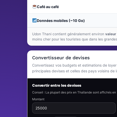
Café au café
Données mobiles (~10 Go)
Udon Thani contient généralement environ
valeur
moins cher pour les touristes que dans les grandes 
Convertisseur de devises
Convertissez vos budgets et estimations de loyer en
principales devises et celles des pays voisins de 
Convertir entre les devises
Conseil : La plupart des prix en Thaïlande sont affichés 
Montant