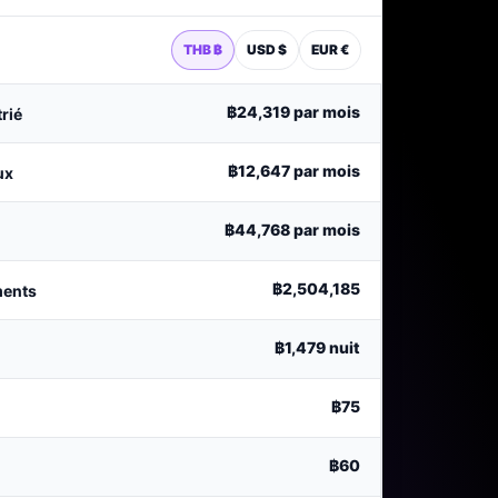
THB ฿
USD $
EUR €
฿24,319
par mois
trié
฿12,647
par mois
ux
฿44,768
par mois
฿2,504,185
ments
฿1,479
nuit
฿75
฿60