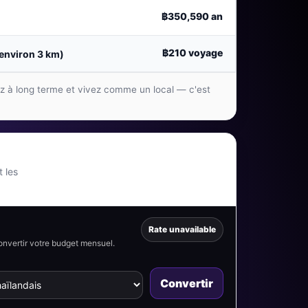
฿350,590
an
฿210
voyage
'environ 3 km)
ez à long terme et vivez comme un local — c'est
t les
Rate unavailable
onvertir votre budget mensuel.
Convertir