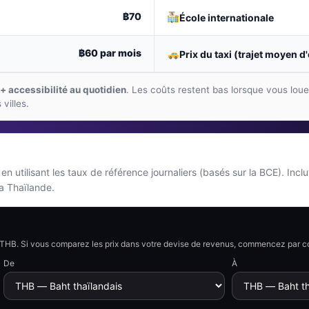
฿70
École internationale
฿60
par mois
Prix du taxi (trajet moyen d
 + accessibilité au quotidien
. Les coûts restent bas lorsque vous lou
villes.
 utilisant les taux de référence journaliers (basés sur la BCE). Inclu
la Thaïlande.
en THB. Si vous comparez les prix dans votre devise de revenus, commencez par c
De
À