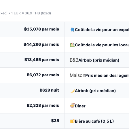
ixed) • 1 EUR ≈ 36.9 THB (fixed)
฿35,078
par mois
Coût de la vie pour un expa
฿44,296
par mois
Coût de la vie pour les loca
฿13,465
par mois
B&B
Airbnb (prix médian)
฿6,072
par mois
Maison
Prix médian des loge
฿629
nuit
Airbnb (prix médian)
฿2,328
par mois
Dîner
฿35
Bière au café (0,5 L)