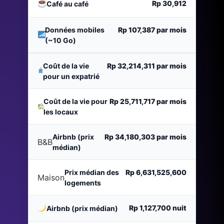
Rp 30,912
Café au café
Données mobiles
Rp 107,387
par mois
(~10 Go)
Coût de la vie
Rp 32,214,311
par mois
pour un expatrié
Coût de la vie pour
Rp 25,711,717
par mois
les locaux
Airbnb (prix
Rp 34,180,303
par mois
B&B
médian)
Prix médian des
Rp 6,631,525,600
Maison
logements
Rp 1,127,700
nuit
Airbnb (prix médian)