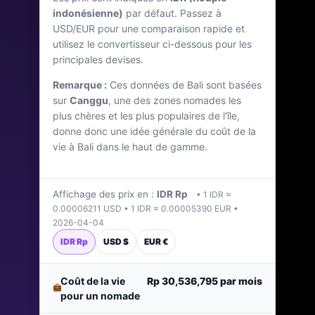
indonésienne)
par défaut. Passez à
Dernière mise à jour : avril 2026
USD/EUR pour une comparaison rapide et
utilisez le convertisseur ci-dessous pour les
principales devises.
Remarque :
Ces données de Bali sont basées
sur
Canggu
, une des zones nomades les
plus chères et les plus populaires de l'île,
donne donc une idée générale du coût de la
vie à Bali dans le haut de gamme.
Affichage des prix en :
IDR Rp
• 1 IDR ≈
0.00006211 USD • 1 IDR ≈ 0.00005390 EUR •
2026-04-04
IDR Rp
USD $
EUR €
Coût de la vie
Rp 30,536,795
par mois
pour un nomade