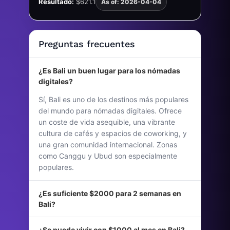
Resultado:
$621.1
As of: 2026-04-04
Preguntas frecuentes
¿Es Bali un buen lugar para los nómadas
digitales?
Sí, Bali es uno de los destinos más populares
del mundo para nómadas digitales. Ofrece
un coste de vida asequible, una vibrante
cultura de cafés y espacios de coworking, y
una gran comunidad internacional. Zonas
como Canggu y Ubud son especialmente
populares.
¿Es suficiente $2000 para 2 semanas en
Bali?
¿Se puede vivir con $1000 al mes en Bali?