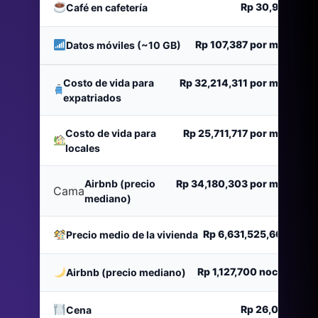
Rp 30,912
Café en cafetería
Rp 107,387
por mes
Datos móviles (~10 GB)
Costo de vida para
Rp 32,214,311
por mes
expatriados
Costo de vida para
Rp 25,711,717
por mes
locales
Airbnb (precio
Rp 34,180,303
por mes
Cama
mediano)
Rp 6,631,525,600
Precio medio de la vivienda
Rp 1,127,700
noche
Airbnb (precio mediano)
Rp 26,013
Cena