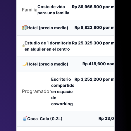
Costo de vida
Rp 89,966,800
por mes
Familia
para una familia
Rp 8,822,800
por mes
Hotel (precio medio)
Estudio de 1 dormitorio
Rp 25,325,300
por mes
en alquiler en el centro
Rp 418,600
noche
Hotel (precio medio)
Escritorio
Rp 3,252,200
por mes
compartido
Programador
en espacio
de
coworking
Rp 23,023
Coca-Cola (0.3L)