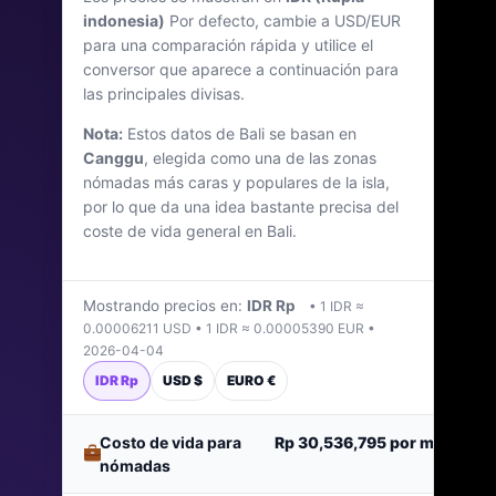
indonesia)
Por defecto, cambie a USD/EUR
Última actualización: abril de 2026
para una comparación rápida y utilice el
conversor que aparece a continuación para
las principales divisas.
Nota:
Estos datos de Bali se basan en
Canggu
, elegida como una de las zonas
nómadas más caras y populares de la isla,
por lo que da una idea bastante precisa del
coste de vida general en Bali.
Mostrando precios en:
IDR Rp
• 1 IDR ≈
0.00006211 USD • 1 IDR ≈ 0.00005390 EUR •
2026-04-04
IDR Rp
USD $
EURO €
Costo de vida para
Rp 30,536,795
por mes
nómadas