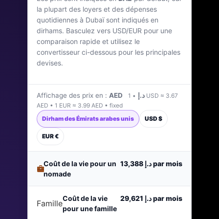
la plupart des loyers et des dépenses
Émirats Arabes Unis
quotidiennes à Dubaï sont indiqués en
dirhams. Basculez vers USD/EUR pour une
Dernière mise à jour : avril 2026
comparaison rapide et utilisez le
convertisseur ci-dessous pour les principales
devises.
Affichage des prix en :
AED د.إ
• 1 USD ≈ 3.67
AED • 1 EUR ≈ 3.99 AED • fixed
Dirham des Émirats arabes unis
USD $
EUR €
Coût de la vie pour un
د.إ 13,388
par mois
nomade
Coût de la vie
د.إ 29,621
par mois
Famille
pour une famille