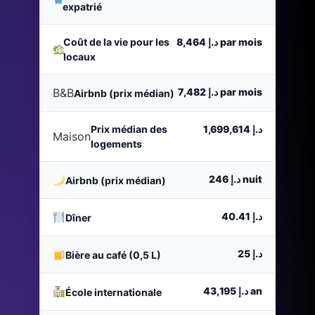
expatrié
Coût de la vie pour les
د.إ 8,464
par mois
locaux
B&B
د.إ 7,482
par mois
Airbnb (prix médian)
Prix médian des
د.إ 1,699,614
Maison
logements
د.إ 246
nuit
Airbnb (prix médian)
د.إ 40.41
Dîner
د.إ 25
Bière au café (0,5 L)
د.إ 43,195
an
École internationale