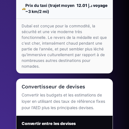
Prix du taxi (trajet moyen
د.إ 12.01
voyage
~3 km/2 mi)
Dubaï est conçue pour la commodité, la
sécurité et une vie moderne très
fonctionnelle. Le revers de la médaille est que
c'est cher, intensément chaud pendant une
partie de l'année, et peut sembler plus léché
qu'immersive culturellement par rapport à de
nombreuses autres destinations pour
nomades.
Convertisseur de devises
Convertir les budgets et les estimations de
loyer en utilisant des taux de référence fixes
pour l'AED plus les principales devises.
Convertir entre les devises