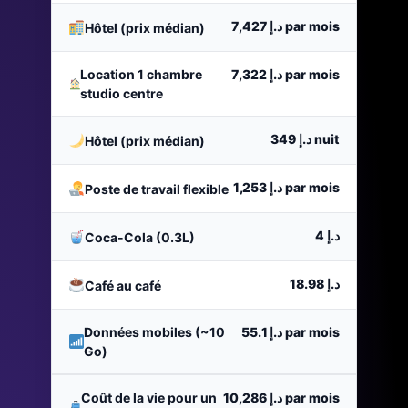
د.إ 7,427
par mois
Hôtel (prix médian)
Location 1 chambre
د.إ 7,322
par mois
studio centre
د.إ 349
nuit
Hôtel (prix médian)
د.إ 1,253
par mois
Poste de travail flexible
د.إ 4
Coca-Cola (0.3L)
د.إ 18.98
Café au café
Données mobiles (~10
د.إ 55.1
par mois
Go)
Coût de la vie pour un
د.إ 10,286
par mois