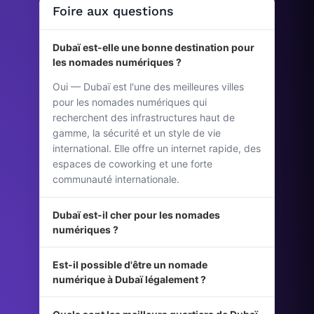
Foire aux questions
Dubaï est-elle une bonne destination pour
les nomades numériques ?
Oui — Dubaï est l'une des meilleures villes
pour les nomades numériques qui
recherchent des infrastructures haut de
gamme, la sécurité et un style de vie
international. Elle offre un internet rapide, des
espaces de coworking et une forte
communauté internationale.
Dubaï est-il cher pour les nomades
numériques ?
Est-il possible d'être un nomade
numérique à Dubaï légalement ?