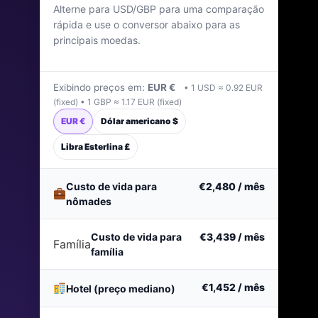
Alterne para USD/GBP para uma comparação
Última atualização: janeiro de 2026
rápida e use o conversor abaixo para as
principais moedas.
Exibindo preços em:
EUR €
• 1 USD ≈ 0.92 EUR
(fixed) • 1 GBP ≈ 1.17 EUR (fixed)
EUR €
Dólar americano $
Libra Esterlina £
Custo de vida para
€2,480
/ mês
nômades
Custo de vida para
€3,439
/ mês
Família
família
€1,452
/ mês
Hotel (preço mediano)