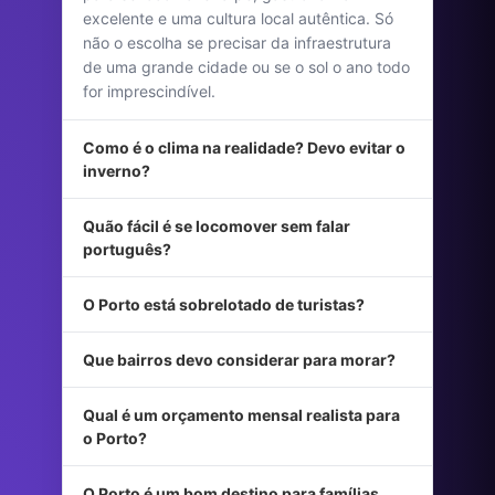
excelente e uma cultura local autêntica. Só
não o escolha se precisar da infraestrutura
de uma grande cidade ou se o sol o ano todo
for imprescindível.
Como é o clima na realidade? Devo evitar o
inverno?
Quão fácil é se locomover sem falar
português?
O Porto está sobrelotado de turistas?
Que bairros devo considerar para morar?
Qual é um orçamento mensal realista para
o Porto?
O Porto é um bom destino para famílias,