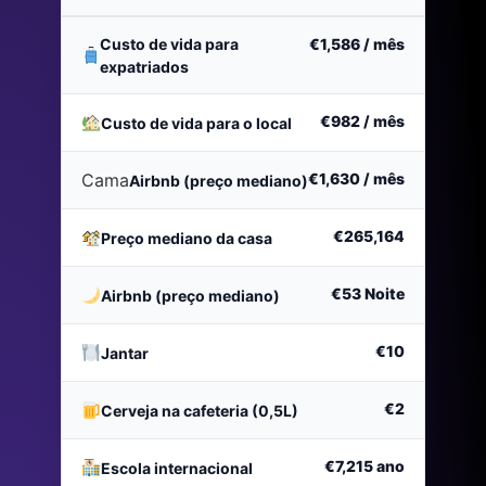
Custo de vida para
€1,586
/ mês
expatriados
€982
/ mês
Custo de vida para o local
Cama
€1,630
/ mês
Airbnb (preço mediano)
€265,164
Preço mediano da casa
€53
Noite
Airbnb (preço mediano)
€10
Jantar
€2
Cerveja na cafeteria (0,5L)
€7,215
ano
Escola internacional