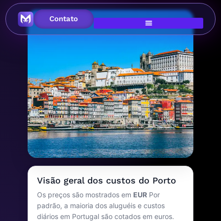
Contato
Imagem principal
Custo de vida no
Visão geral dos custos do Porto
Porto
Os preços são mostrados em
EUR
Por
padrão, a maioria dos aluguéis e custos
Portugal
diários em Portugal são cotados em euros.