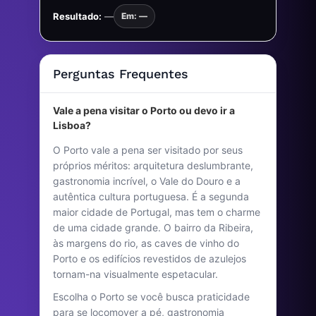
Resultado:
—
Em: —
Perguntas Frequentes
Vale a pena visitar o Porto ou devo ir a
Lisboa?
O Porto vale a pena ser visitado por seus
próprios méritos: arquitetura deslumbrante,
gastronomia incrível, o Vale do Douro e a
autêntica cultura portuguesa. É a segunda
maior cidade de Portugal, mas tem o charme
de uma cidade grande. O bairro da Ribeira,
às margens do rio, as caves de vinho do
Porto e os edifícios revestidos de azulejos
tornam-na visualmente espetacular.
Escolha o Porto se você busca praticidade
para se locomover a pé, gastronomia