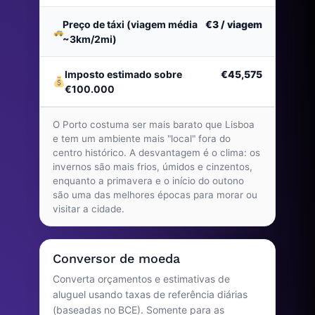
Preço de táxi (viagem média
€3
/ viagem
~3km/2mi)
Imposto estimado sobre
€45,575
€100.000
O Porto costuma ser mais barato que Lisboa
e tem um ambiente mais "local" fora do
centro histórico. A desvantagem é o clima: os
invernos são mais frios, úmidos e cinzentos,
enquanto a primavera e o início do outono
são uma das melhores épocas para morar ou
visitar a cidade.
Conversor de moeda
Converta orçamentos e estimativas de
aluguel usando taxas de referência diárias
(baseadas no BCE). Somente para as