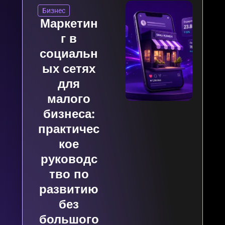
Бизнес
Маркетин
г в
социальн
ых сетях
для
малого
бизнеса:
практичес
кое
руководс
тво по
развитию
без
большого