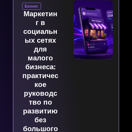
Бизнес
Маркетин
г в
социальн
ых сетях
для
малого
бизнеса:
практичес
кое
руководс
тво по
развитию
без
большого