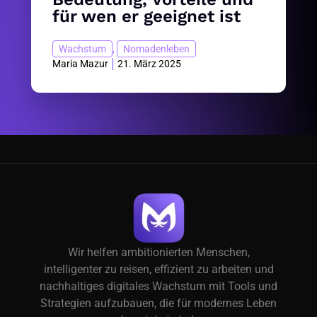
für wen er geeignet ist
Wachstum
,
Nomadenleben
Maria Mazur
21. März 2025
Wir helfen ambitionierten Menschen,
intelligenter zu reisen, effizient zu arbeiten und
nachhaltiges digitales Wachstum mit Tools und
Strategien aufzubauen, die für modernes Leben