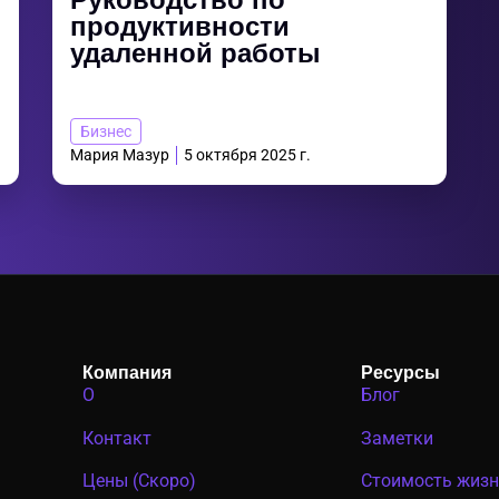
Руководство по
продуктивности
удаленной работы
Бизнес
Мария Мазур
5 октября 2025 г.
Компания
Ресурсы
О
Блог
Контакт
Заметки
Цены (Скоро)
Стоимость жиз