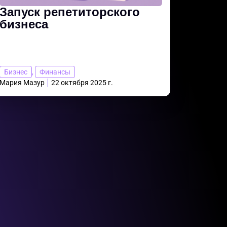
Запуск репетиторского
бизнеса
Бизнес
,
Финансы
Мария Мазур
22 октября 2025 г.