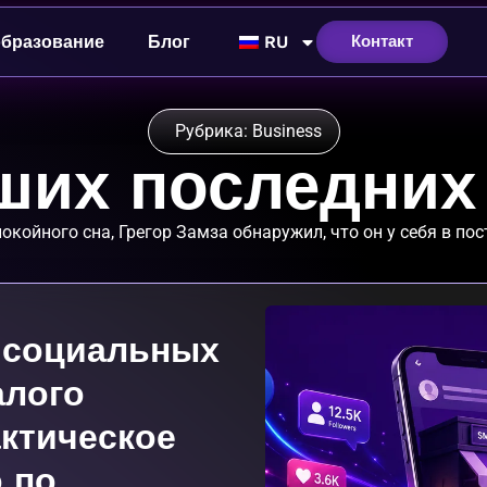
бразование
Блог
RU
Контакт
Рубрика: Business
аших последних
койного сна, Грегор Замза обнаружил, что он у себя в пос
 социальных
алого
актическое
 по