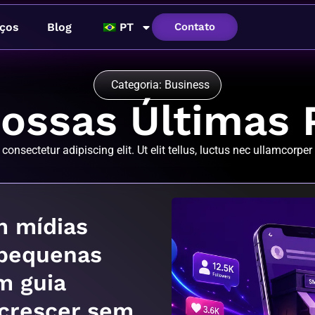
ços
Blog
PT
Contato
Categoria: Business
ossas Últimas 
onsectetur adipiscing elit. Ut elit tellus, luctus nec ullamcorper
m mídias
 pequenas
m guia
 crescer sem