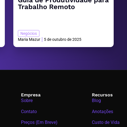
Guia de Produtividade para
Trabalho Remoto
Negócios
Maria Mazur
5 de outubro de 2025
Empresa
Recursos
Sobre
Blog
Contato
Anotações
Preços (Em Breve)
Custo de Vida