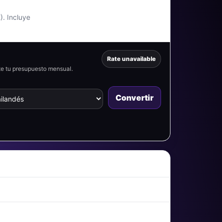
). Incluye
Rate unavailable
te tu presupuesto mensual.
Convertir