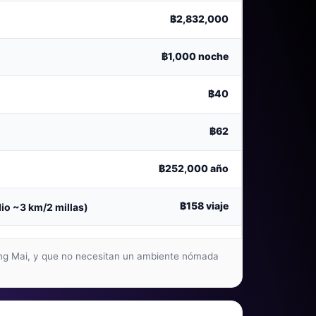
฿2,832,000
฿1,000
noche
฿40
฿62
฿252,000
año
฿158
viaje
dio ~3 km/2 millas)
iang Mai, y que no necesitan un ambiente nómada