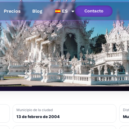
Precios
Blog
ES
Contacto
igen dinámico)
 Chiang Rai
Municipio de la ciudad
Dist
13 de febrero de 2004
Mu
de 2026