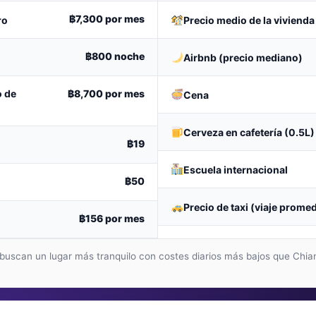
฿7,300
por mes
ro
Precio medio de la vivienda
฿800
noche
Airbnb (precio mediano)
o de
฿8,700
por mes
Cena
Cerveza en cafetería (0.5L)
฿19
Escuela internacional
฿50
Precio de taxi (viaje prome
฿156
por mes
s buscan un lugar más tranquilo con costes diarios más bajos que Ch