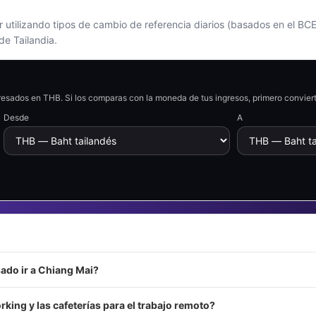
 utilizando tipos de cambio de referencia diarios (basados en el BCE
de Tailandia.
presados en THB. Si los comparas con la moneda de tus ingresos, primero convier
Desde
A
sado ir a Chiang Mai?
ing y las cafeterías para el trabajo remoto?