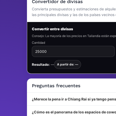
Convertidor de divisas
Convierta presupuestos y estimaciones de alquiler
las principales divisas y las de los países vecinos 
Convertir entre divisas
Consejo: La mayoría de los precios en Tailandia están ex
Cantidad
Resultado:
—
A partir de: —
Preguntas frecuentes
¿Merece la pena ir a Chiang Rai si ya tengo pen
¿Cómo es el panorama de los espacios de cowork