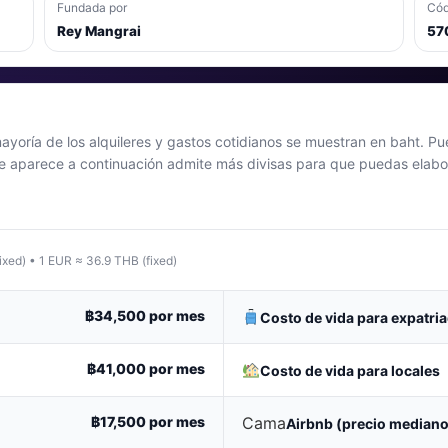
Fundada por
Cód
Rey Mangrai
57
ayoría de los alquileres y gastos cotidianos se muestran en baht. P
e aparece a continuación admite más divisas para que puedas elabo
ixed) • 1 EUR ≈ 36.9 THB (fixed)
฿34,500
por mes
Costo de vida para expatri
฿41,000
por mes
Costo de vida para locales
฿17,500
por mes
Cama
Airbnb (precio mediano