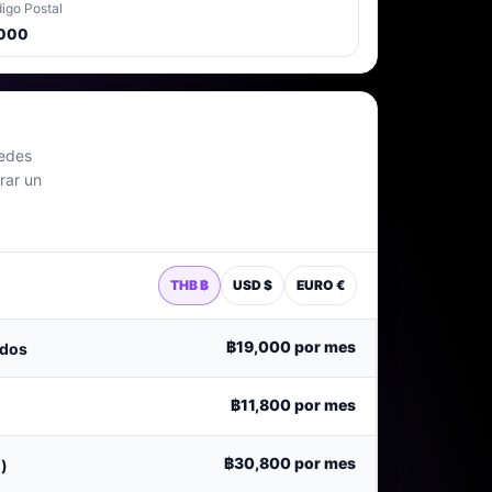
igo Postal
000
uedes
rar un
THB ฿
USD $
EURO €
฿19,000
por mes
ados
฿11,800
por mes
฿30,800
por mes
)