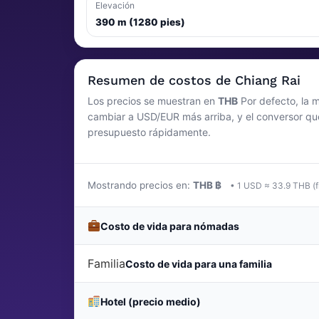
Elevación
390 m (1280 pies)
Resumen de costos de Chiang Rai
Los precios se muestran en
THB
Por defecto, la m
cambiar a USD/EUR más arriba, y el conversor qu
presupuesto rápidamente.
Mostrando precios en:
THB ฿
• 1 USD ≈ 33.9 THB (f
Costo de vida para nómadas
Familia
Costo de vida para una familia
Hotel (precio medio)