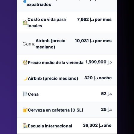
expatriados
Costo de vida para
د.إ 7,662
por mes
locales
Airbnb (precio
د.إ 10,031
por mes
Cama
mediano)
د.إ 1,599,900
Precio medio de la vivienda
د.إ 320
noche
Airbnb (precio mediano)
د.إ 52
Cena
د.إ 25
Cerveza en cafetería (0.5L)
د.إ 36,302
año
Escuela internacional