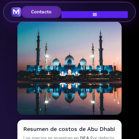
Contacto
Imagen principal
Costo de vida en Abu
Resumen de costos de Abu Dhabi
Dabi
Los precios se muestran en
DEA
Por defecto,