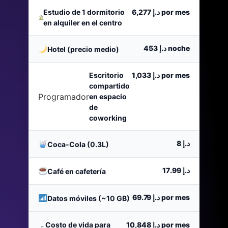
Estudio de 1 dormitorio
د.إ 6,277
por mes
en alquiler en el centro
د.إ 453
noche
Hotel (precio medio)
Escritorio
د.إ 1,033
por mes
compartido
Programador
en espacio
de
coworking
د.إ 8
Coca-Cola (0.3L)
د.إ 17.99
Café en cafetería
د.إ 69.79
por mes
Datos móviles (~10 GB)
Costo de vida para
د.إ 10,848
por mes