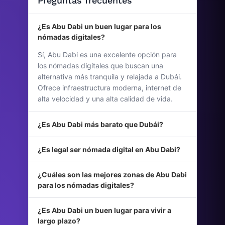
Preguntas frecuentes
¿Es Abu Dabi un buen lugar para los
nómadas digitales?
Sí, Abu Dabi es una excelente opción para
los nómadas digitales que buscan una
alternativa más tranquila y relajada a Dubái.
Ofrece infraestructura moderna, internet de
alta velocidad y una alta calidad de vida.
¿Es Abu Dabi más barato que Dubái?
¿Es legal ser nómada digital en Abu Dabi?
¿Cuáles son las mejores zonas de Abu Dabi
para los nómadas digitales?
¿Es Abu Dabi un buen lugar para vivir a
largo plazo?