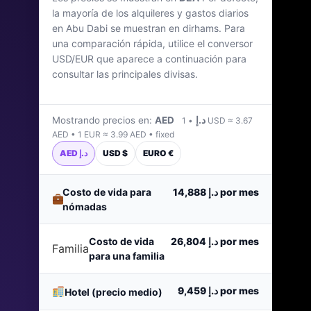
la mayoría de los alquileres y gastos diarios
Emiratos Árabes Unidos
en Abu Dabi se muestran en dirhams. Para
una comparación rápida, utilice el conversor
Última actualización: abril de 2026
USD/EUR que aparece a continuación para
consultar las principales divisas.
Mostrando precios en:
AED د.إ
• 1 USD ≈ 3.67
AED • 1 EUR ≈ 3.99 AED • fixed
AED د.إ
USD $
EURO €
Costo de vida para
د.إ 14,888
por mes
nómadas
Costo de vida
د.إ 26,804
por mes
Familia
para una familia
د.إ 9,459
por mes
Hotel (precio medio)