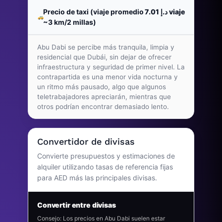
Precio de taxi (viaje promedio
د.إ 7.01
viaje
~3 km/2 millas)
Abu Dabi se percibe más tranquila, limpia y
residencial que Dubái, sin dejar de ofrecer
infraestructura y seguridad de primer nivel. La
contrapartida es una menor vida nocturna y
un ritmo más pausado, algo que algunos
teletrabajadores apreciarán, mientras que
otros podrían encontrar demasiado lento.
Convertidor de divisas
Convierte presupuestos y estimaciones de
alquiler utilizando tasas de referencia fijas
para AED más las principales divisas.
Convertir entre divisas
Consejo: Los precios en Abu Dabi suelen estar