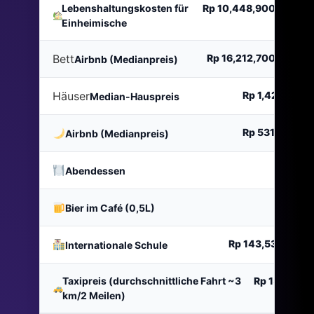
Lebenshaltungskosten für
Rp 10,448,900
pro Mo
Einheimische
Bett
Rp 16,212,700
pro Mo
Airbnb (Medianpreis)
Häuser
Rp 1,421,034,
Median-Hauspreis
Rp 531,300
Na
Airbnb (Medianpreis)
Rp 47,
Abendessen
Rp 33,
Bier im Café (0,5L)
Rp 143,531,500
J
Internationale Schule
Taxipreis (durchschnittliche Fahrt ~3
Rp 15,134
Re
km/2 Meilen)