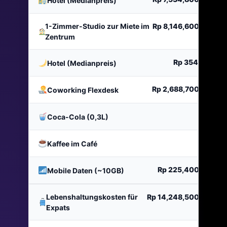
Hotel (Medianpreis)
1-Zimmer-Studio zur Miete im
Rp 8,146,600
pro Mo
Zentrum
Rp 354,200
Na
Hotel (Medianpreis)
Rp 2,688,700
pro Mo
Coworking Flexdesk
Rp 7,
Coca-Cola (0,3L)
Rp 33,
Kaffee im Café
Rp 225,400
pro Mo
Mobile Daten (~10GB)
Lebenshaltungskosten für
Rp 14,248,500
pro Mo
Expats