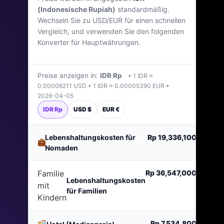
(Indonesische Rupiah)
standardmäßig.
Indonesien
Wechseln Sie zu USD/EUR für einen schnellen
Vergleich, und verwenden Sie den folgenden
Zuletzt aktualisiert: April 2026
Konverter für Hauptwährungen.
Preise anzeigen in:
IDR Rp
• 1 IDR ≈
0.00006211 USD • 1 IDR ≈ 0.00005390 EUR •
2026-04-05
IDR Rp
USD $
EUR €
Lebenshaltungskosten für
Rp 19,336,100
pro Mo
Nomaden
Familie
Rp 36,547,000
pro Mo
Lebenshaltungskosten
mit
für Familien
Kindern
Rp 7,534,800
pro Mo