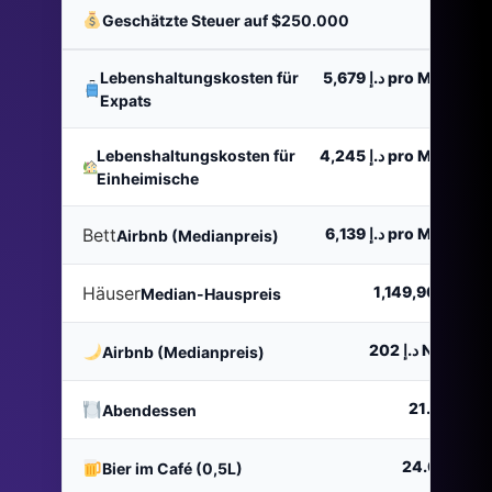
د.إ 0
Geschätzte Steuer auf $250.000
Lebenshaltungskosten für
د.إ 5,679
pro Monat
Expats
Lebenshaltungskosten für
د.إ 4,245
pro Monat
Einheimische
Bett
د.إ 6,139
pro Monat
Airbnb (Medianpreis)
Häuser
د.إ 1,149,900
Median-Hauspreis
د.إ 202
Nacht
Airbnb (Medianpreis)
د.إ 21.01
Abendessen
د.إ 24.02
Bier im Café (0,5L)