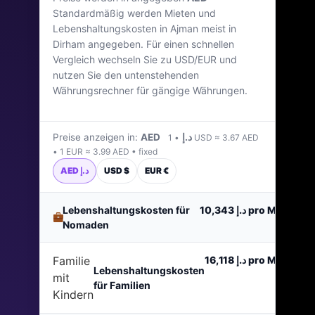
Standardmäßig werden Mieten und
Vereinigte Arabische Emirate
Lebenshaltungskosten in Ajman meist in
Dirham angegeben. Für einen schnellen
Zuletzt aktualisiert: April 2026
Vergleich wechseln Sie zu USD/EUR und
nutzen Sie den untenstehenden
Währungsrechner für gängige Währungen.
Preise anzeigen in:
AED د.إ
• 1 USD ≈ 3.67 AED
• 1 EUR ≈ 3.99 AED • fixed
AED د.إ
USD $
EUR €
Lebenshaltungskosten für
د.إ 10,343
pro Monat
Nomaden
Familie
د.إ 16,118
pro Monat
Lebenshaltungskosten
mit
für Familien
Kindern