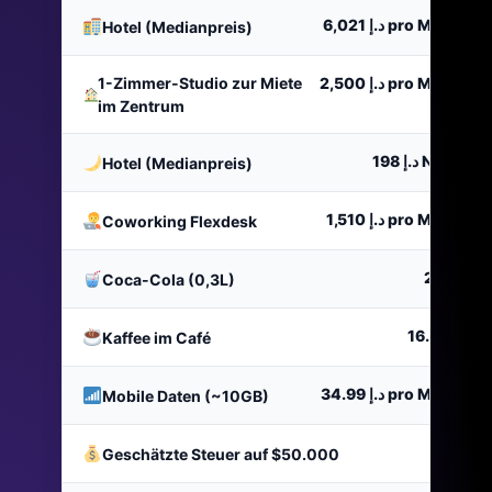
د.إ 6,021
pro Monat
Hotel (Medianpreis)
1-Zimmer-Studio zur Miete
د.إ 2,500
pro Monat
im Zentrum
د.إ 198
Nacht
Hotel (Medianpreis)
د.إ 1,510
pro Monat
Coworking Flexdesk
د.إ 2.5
Coca-Cola (0,3L)
د.إ 16.01
Kaffee im Café
د.إ 34.99
pro Monat
Mobile Daten (~10GB)
د.إ 0
Geschätzte Steuer auf $50.000