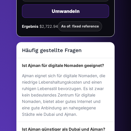
Umwandeln
Ergebnis
$2,722.94
As of: fixed reference
Häufig gestellte Fragen
Ist Ajman für digitale Nomaden geeignet?
Ajman eignet sich für digitale Nomaden, die
niedrige Lebenshaltungskosten und einen
ruhigen Lebensstil bevorzugen. Es ist zwar
kein bedeutendes Zentrum für digitale
Nomaden, bietet aber gutes Internet und
eine gute Anbindung an nahegelegene
Städte wie Dubai und Ajman.
Ist Ajman günstiger als Dubai und Ajman?