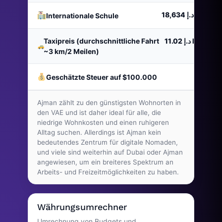
د.إ 18,634
Jahr
Internationale Schule
Taxipreis (durchschnittliche Fahrt
د.إ 11.02
Reise
~3 km/2 Meilen)
د.إ 0
Geschätzte Steuer auf $100.000
Ajman zählt zu den günstigsten Wohnorten in
den VAE und ist daher ideal für alle, die
niedrige Wohnkosten und einen ruhigeren
Alltag suchen. Allerdings ist Ajman kein
bedeutendes Zentrum für digitale Nomaden,
und viele sind weiterhin auf Dubai oder Ajman
angewiesen, um ein breiteres Spektrum an
Arbeits- und Freizeitmöglichkeiten zu haben.
Währungsumrechner
Umrechnung von Budgets und