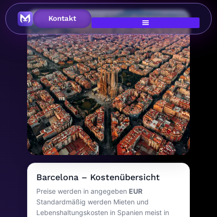
Kontakt
Heldenbild
Lebenshaltungskosten
Barcelona – Kostenübersicht
in Barcelona
Preise werden in angegeben
EUR
Standardmäßig werden Mieten und
Spanien
Lebenshaltungskosten in Spanien meist in