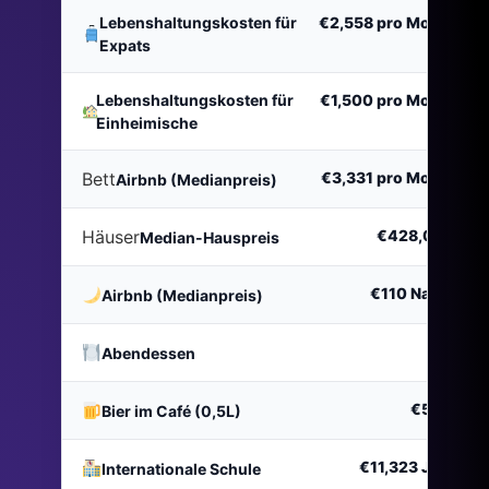
Lebenshaltungskosten für
€2,558
pro Monat
Expats
Lebenshaltungskosten für
€1,500
pro Monat
Einheimische
Bett
€3,331
pro Monat
Airbnb (Medianpreis)
Häuser
€428,000
Median-Hauspreis
€110
Nacht
Airbnb (Medianpreis)
€13
Abendessen
€5.35
Bier im Café (0,5L)
€11,323
Jahr
Internationale Schule