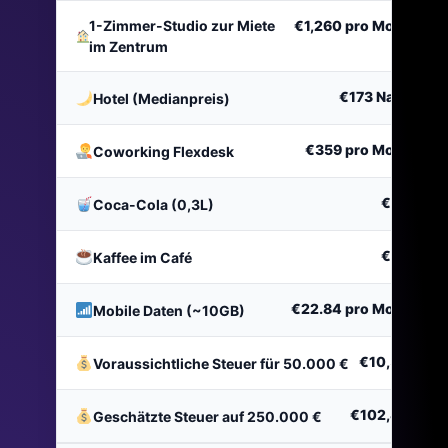
1-Zimmer-Studio zur Miete
€1,260
pro Monat
im Zentrum
€173
Nacht
Hotel (Medianpreis)
€359
pro Monat
Coworking Flexdesk
€2.11
Coca-Cola (0,3L)
€2.11
Kaffee im Café
€22.84
pro Monat
Mobile Daten (~10GB)
€10,583
Voraussichtliche Steuer für 50.000 €
€102,895
Geschätzte Steuer auf 250.000 €