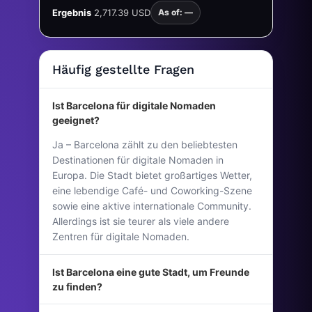
Ergebnis
2,717.39 USD
As of: —
Häufig gestellte Fragen
Ist Barcelona für digitale Nomaden
geeignet?
Ja – Barcelona zählt zu den beliebtesten
Destinationen für digitale Nomaden in
Europa. Die Stadt bietet großartiges Wetter,
eine lebendige Café- und Coworking-Szene
sowie eine aktive internationale Community.
Allerdings ist sie teurer als viele andere
Zentren für digitale Nomaden.
Ist Barcelona eine gute Stadt, um Freunde
zu finden?