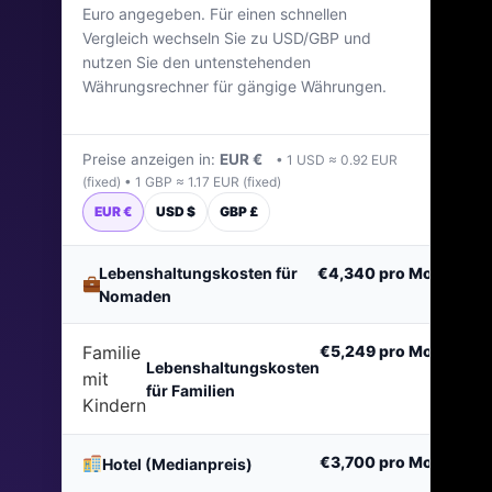
Euro angegeben. Für einen schnellen
Zuletzt aktualisiert: April 2026
Vergleich wechseln Sie zu USD/GBP und
nutzen Sie den untenstehenden
Währungsrechner für gängige Währungen.
Preise anzeigen in:
EUR €
• 1 USD ≈ 0.92 EUR
(fixed) • 1 GBP ≈ 1.17 EUR (fixed)
EUR €
USD $
GBP £
Lebenshaltungskosten für
€4,340
pro Monat
Nomaden
Familie
€5,249
pro Monat
Lebenshaltungskosten
mit
für Familien
Kindern
€3,700
pro Monat
Hotel (Medianpreis)