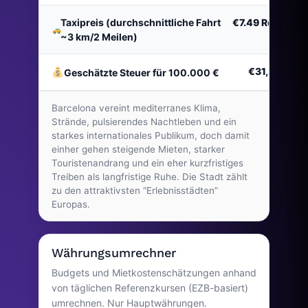
Taxipreis (durchschnittliche Fahrt
€7.49
Reise
~3 km/2 Meilen)
€31,393
Geschätzte Steuer für 100.000 €
Barcelona vereint mediterranes Klima,
Strände, pulsierendes Nachtleben und ein
starkes internationales Publikum, doch damit
einher gehen steigende Mieten, starker
Touristenandrang und ein eher kurzfristiges
Treiben als langfristige Ruhe. Die Stadt zählt
zu den attraktivsten “Erlebnisstädten”
Europas.
Währungsumrechner
Budgets und Mietkostenschätzungen anhand
von täglichen Referenzkursen (EZB-basiert)
umrechnen. Nur Hauptwährungen.