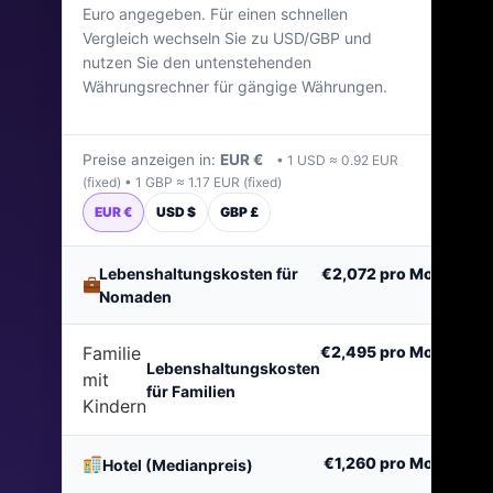
Euro angegeben. Für einen schnellen
Zuletzt aktualisiert: Januar 2026
Vergleich wechseln Sie zu USD/GBP und
nutzen Sie den untenstehenden
Währungsrechner für gängige Währungen.
Preise anzeigen in:
EUR €
• 1 USD ≈ 0.92 EUR
(fixed) • 1 GBP ≈ 1.17 EUR (fixed)
EUR €
USD $
GBP £
Lebenshaltungskosten für
€2,072
pro Monat
Nomaden
Familie
€2,495
pro Monat
Lebenshaltungskosten
mit
für Familien
Kindern
€1,260
pro Monat
Hotel (Medianpreis)