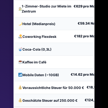
1-Zimmer-Studio zur Miete im
€629
pro Monat
Zentrum
€59.34
Nacht
Hotel (Medianpreis)
€182
pro Monat
Coworking Flexdesk
€1
Coca-Cola (0,3L)
€1
Kaffee im Café
€14.62
pro Monat
Mobile Daten (~10GB)
€18,502
Voraussichtliche Steuer für 50.000 €
€124,987
Geschätzte Steuer auf 250.000 €