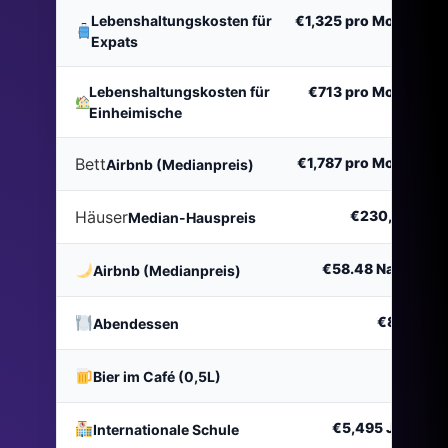
Lebenshaltungskosten für
€1,325
pro Monat
Expats
Lebenshaltungskosten für
€713
pro Monat
Einheimische
Bett
€1,787
pro Monat
Airbnb (Medianpreis)
Häuser
€230,142
Median-Hauspreis
€58.48
Nacht
Airbnb (Medianpreis)
€8.01
Abendessen
€1
Bier im Café (0,5L)
€5,495
Jahr
Internationale Schule