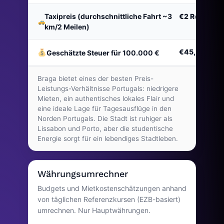
Taxipreis (durchschnittliche Fahrt ~3
€2
Reise
km/2 Meilen)
€45,575
Geschätzte Steuer für 100.000 €
Braga bietet eines der besten Preis-
Leistungs-Verhältnisse Portugals: niedrigere
Mieten, ein authentisches lokales Flair und
eine ideale Lage für Tagesausflüge in den
Norden Portugals. Die Stadt ist ruhiger als
Lissabon und Porto, aber die studentische
Energie sorgt für ein lebendiges Stadtleben.
Währungsumrechner
Budgets und Mietkostenschätzungen anhand
von täglichen Referenzkursen (EZB-basiert)
umrechnen. Nur Hauptwährungen.