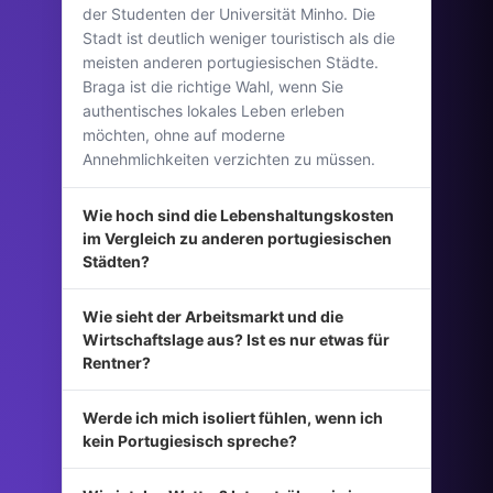
der Studenten der Universität Minho. Die
Stadt ist deutlich weniger touristisch als die
meisten anderen portugiesischen Städte.
Braga ist die richtige Wahl, wenn Sie
authentisches lokales Leben erleben
möchten, ohne auf moderne
Annehmlichkeiten verzichten zu müssen.
Wie hoch sind die Lebenshaltungskosten
im Vergleich zu anderen portugiesischen
Städten?
Wie sieht der Arbeitsmarkt und die
Wirtschaftslage aus? Ist es nur etwas für
Rentner?
Werde ich mich isoliert fühlen, wenn ich
kein Portugiesisch spreche?