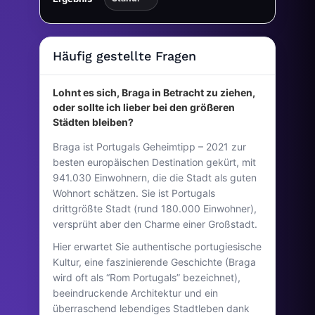
Häufig gestellte Fragen
Lohnt es sich, Braga in Betracht zu ziehen,
oder sollte ich lieber bei den größeren
Städten bleiben?
Braga ist Portugals Geheimtipp – 2021 zur
besten europäischen Destination gekürt, mit
941.030 Einwohnern, die die Stadt als guten
Wohnort schätzen. Sie ist Portugals
drittgrößte Stadt (rund 180.000 Einwohner),
versprüht aber den Charme einer Großstadt.
Hier erwartet Sie authentische portugiesische
Kultur, eine faszinierende Geschichte (Braga
wird oft als “Rom Portugals” bezeichnet),
beeindruckende Architektur und ein
überraschend lebendiges Stadtleben dank