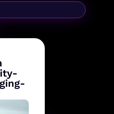
n
ity-
ging-