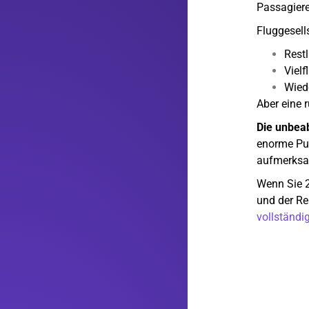
Passagiere
Fluggesell
Restl
Vielf
Wied
Aber eine 
Die unbeab
enorme Pub
aufmerksam
Wenn Sie 2
und der Re
vollständ