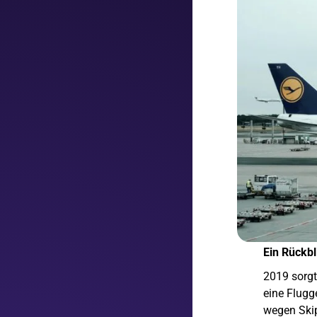
Ein Rückbl
2019 sorg
eine Flugg
wegen Ski