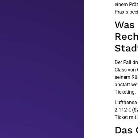
einem Präz
Praxis beei
Was 
Rech
Stad
Der Fall d
Class von 
seinem Rüc
anstatt wei
Ticketing.
Lufthansa 
2.112 € ($
Ticket mit
Das 