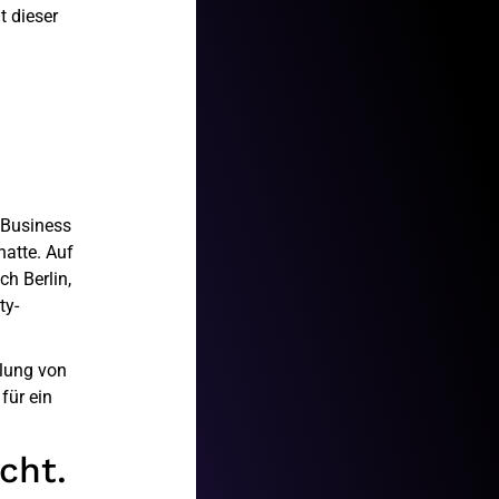
t dieser
r Business
hatte. Auf
h Berlin,
ty-
hlung von
für ein
cht.