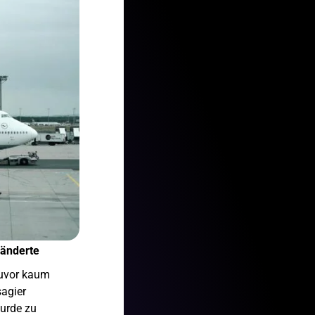
ränderte
zuvor kaum
sagier
urde zu