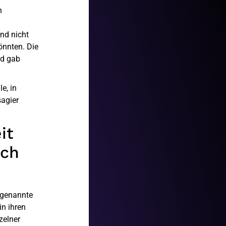
n
nd nicht
önnten. Die
nd gab
e, in
sagier
it
och
sogenannte
in ihren
zelner