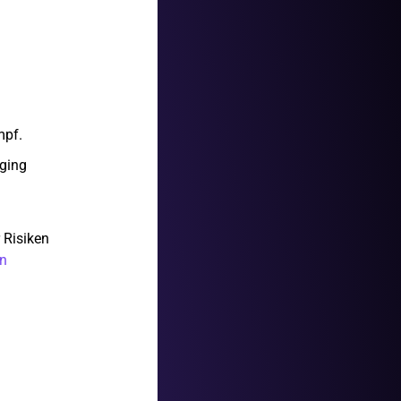
mpf.
ging
 Risiken
n