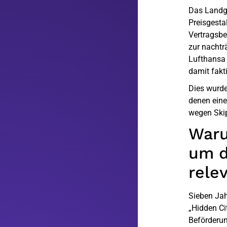
Das Landge
Preisgesta
Vertragsbe
zur nachtr
Lufthansa 
damit fakt
Dies wurde
denen eine
wegen Skip
Waru
um d
relev
Sieben Jah
„Hidden Ci
Beförderun