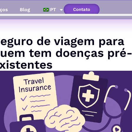
ços
Blog
PT
Contato
eguro de viagem para
uem tem doenças pré
xistentes