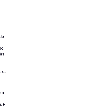
ido
do
 às
s da
uem
, e