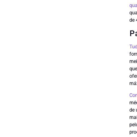
qu
qua
de 
P
Tud
for
mei
que
ofe
máx
Co
méd
de 
mai
pel
pro