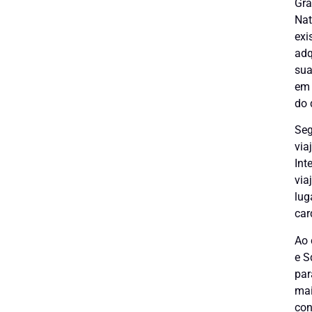
Gra
Nat
exi
adq
sua
em 
do 
Seg
via
Int
via
lug
car
Ao 
e S
par
mai
con