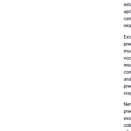
est
apó
can
rel
Exi
pre
mud
voc
res
con
aná
pre
via
Nem
pre
ess
cob