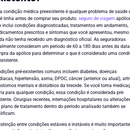
 condição médica preexistente é qualquer problema de saúde 
ê tinha antes de comprar seu produto.
seguro de viagem
apólice
o inclui condições diagnosticadas, tratamentos em andamento,
icamentos prescritos e sintomas que você apresentou, mesmo
da não tenha recebido um diagnóstico oficial. As seguradoras
almente consideram um período de 60 a 180 dias antes da data
pra da apólice para determinar o que é considerado uma cond
existente.
dições pré-existentes comuns incluem diabetes, doenças
díacas, hipertensão, asma, DPOC, câncer (anterior ou atual), artri
nstornos mentais e distúrbios da tireoide. Se você toma medica
ria para qualquer condição, essa condição é considerada pré-
stente. Cirurgias recentes, internações hospitalares ou alteraçõe
 plano de tratamento dentro do período analisado também se
lificam.
istinção entre condições estáveis e instáveis é muito importante