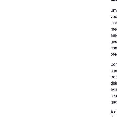
Uma
voc
Iss
med
ain
ger
com
pre
Con
car
tra
diá
exi
seu
qua
A d