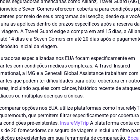
ndes seguradoras americanas como Allianz, Travel Guard (AIG)
ionwide e Seven Corners oferecem cobertura para condições pré
stentes por meio de seus programas de isenção, desde que você
uira as apólices dentro de prazos específicos após a reserva da
 viagem. A Travel Guard exige a compra em até 15 dias, a Allia
até 14 dias e a Seven Corners em até 20 dias após o pagament
depósito inicial da viagem.
uradoras especializadas nos EUA focam especificamente em
jantes com condições médicas complexas. A Travel Insured
ernational, a IMG e a Generali Global Assistance trabalham com
jantes que podem ter dificuldades para obter cobertura em outr
ares, incluindo aqueles com câncer, histórico recente de ataque
díacos ou múltiplas doenças crônicas.
comparar opções nos EUA, utilize plataformas como InsureMyT
quaremouth, que permitem filtrar especificamente por cobertura
a condições pré-existentes.
InsureMyTrip
A plataforma conta c
s de 20 fornecedores de seguro de viagem e inclui um filtro par
dições pré-existentes em sua ferramenta de comparação.
Boca