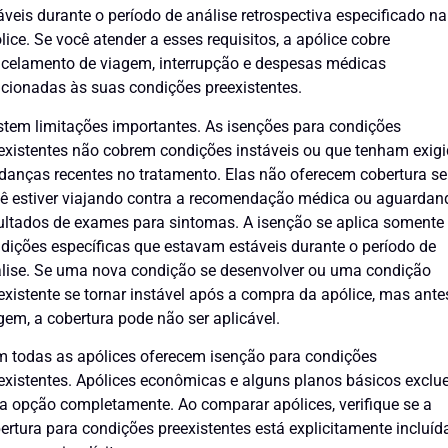
áveis durante o período de análise retrospectiva especificado na
lice. Se você atender a esses requisitos, a apólice cobre
celamento de viagem, interrupção e despesas médicas
acionadas às suas condições preexistentes.
stem limitações importantes. As isenções para condições
existentes não cobrem condições instáveis ou que tenham exig
anças recentes no tratamento. Elas não oferecem cobertura se
ê estiver viajando contra a recomendação médica ou aguardan
ultados de exames para sintomas. A isenção se aplica somente
dições específicas que estavam estáveis durante o período de
lise. Se uma nova condição se desenvolver ou uma condição
existente se tornar instável após a compra da apólice, mas ante
gem, a cobertura pode não ser aplicável.
 todas as apólices oferecem isenção para condições
existentes. Apólices econômicas e alguns planos básicos excl
a opção completamente. Ao comparar apólices, verifique se a
ertura para condições preexistentes está explicitamente incluída