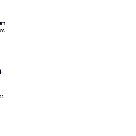
vem
ões
s
es