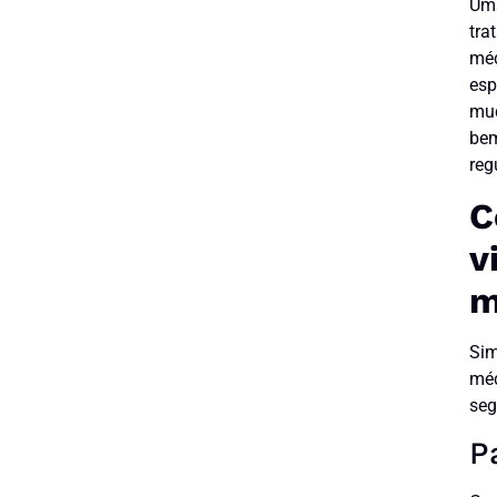
Uma
tra
méd
esp
mud
bem
reg
C
v
m
Sim
méd
seg
P