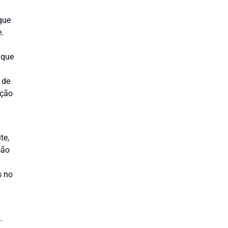
que
.
 que
 de
ição
te,
ção
s no
.