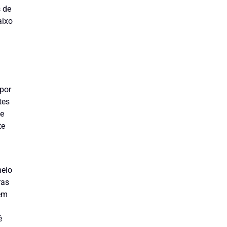
 de
aixo
por
tes
 e
te
meio
ras
em
ê