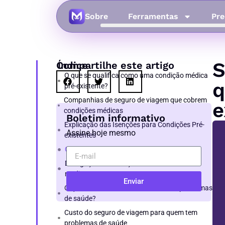
Sobre
Ferramentas
Pre
S
Compartilhe este artigo
Índice
O que se qualifica como uma condição médica
q
pré-existente?
Companhias de seguro de viagem que cobrem
e
condições médicas
Boletim informativo
Explicação das Isenções para Condições Pré-
Assine hoje mesmo
existentes
Cobertura para doenças comuns
Divulgação de condições médicas e
medicamentos
Enviar
O que acontece se você não declarar problemas
de saúde?
Custo do seguro de viagem para quem tem
problemas de saúde