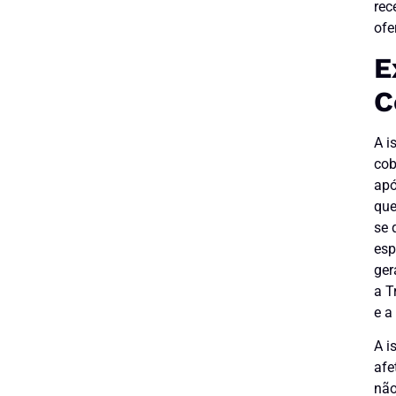
rec
ofe
E
C
A i
cob
apó
que
se 
esp
ger
a T
e a
A i
afe
não