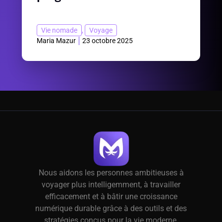
Vie nomade
,
Voyage
Maria Mazur
23 octobre 2025
Nous aidons les personnes ambitieuses à
voyager plus intelligemment, à travailler
efficacement et à bâtir une croissance
numérique durable grâce à des outils et des
stratégies conçus pour la vie moderne.