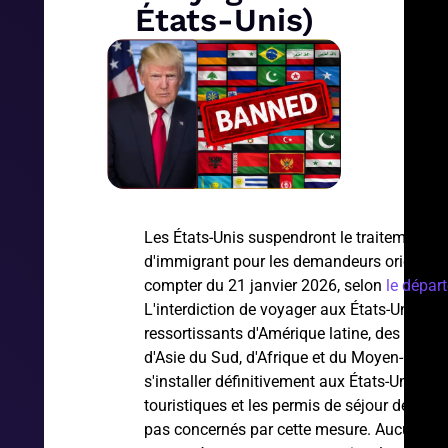
États-Unis)
Les États-Unis suspendront le traitement d
d'immigrant pour les demandeurs originair
compter du 21 janvier 2026, selon
le dépar
L'interdiction de voyager aux États-Unis co
ressortissants d'Amérique latine, des Caraï
d'Asie du Sud, d'Afrique et du Moyen-Orient
s'installer définitivement aux États-Unis. Le
touristiques et les permis de séjour de cour
pas concernés par cette mesure. Aucune dat