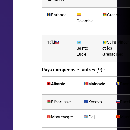
Barbade
Grenade
Colombie
Haïti
Saint-Vincen
Sainte-
et-les-
Lucie
Grenadines
Pays européens et autres (9) :
Albanie
Moldavie
Bosn
Biélorussie
Kosovo
Russ
Monténégro
Fidji
Macé