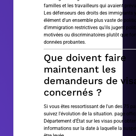
familles et les travailleurs qui avaient prévu 
Les défenseurs des droits des immigrants y
élément d'un ensemble plus vaste de politi
d'immigration restrictives qu'ils jugent pol
motivées ou discriminatoires plutôt que fo
données probantes.
Que doivent faire
maintenant les
demandeurs de vis
concernés ?
Si vous êtes ressortissant de l'un des 75 p
suivez l'évolution de la situation.
page offic
Département d'État sur les visas
pour obten
informations sur la date à laquelle la susp
être levée.