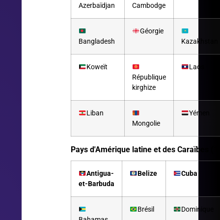
Azerbaïdjan
Cambodge
Géorgie
Bangladesh
Kazakhstan
Koweït
Laos
République
kirghize
Liban
Yémen
Mongolie
Pays d'Amérique latine et des Caraïbes (15
Antigua-
Belize
Cuba
et-Barbuda
Brésil
Dominique
Bahamas