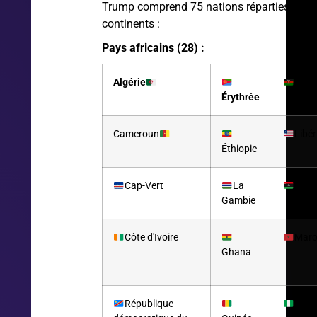
Trump comprend 75 nations réparties sur p
continents :
Pays africains (28) :
Algérie
Ken
Érythrée
Cameroun
Libér
Éthiopie
Cap-Vert
La
Liby
Gambie
Côte d'Ivoire
Mar
Ghana
République
Nigér