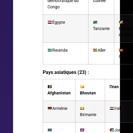
démocratique du
Guinée
Congo
Égypte
Tanzanie
Républ
du Con
Rwanda
Aller
Ougan
Pays asiatiques (23) :
l'Iran
Afghanistan
Bhoutan
Arménie
Irak
Birmanie
Jordanie